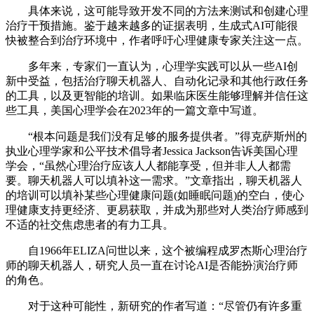
具体来说，这可能导致开发不同的方法来测试和创建心理
治疗干预措施。鉴于越来越多的证据表明，生成式AI可能很
快被整合到治疗环境中，作者呼吁心理健康专家关注这一点。
多年来，专家们一直认为，心理学实践可以从一些AI创
新中受益，包括治疗聊天机器人、自动化记录和其他行政任务
的工具，以及更智能的培训。如果临床医生能够理解并信任这
些工具，美国心理学会在2023年的一篇文章中写道。
“根本问题是我们没有足够的服务提供者。”得克萨斯州的
执业心理学家和公平技术倡导者Jessica Jackson告诉美国心理
学会，“虽然心理治疗应该人人都能享受，但并非人人都需
要。聊天机器人可以填补这一需求。”文章指出，聊天机器人
的培训可以填补某些心理健康问题(如睡眠问题)的空白，使心
理健康支持更经济、更易获取，并成为那些对人类治疗师感到
不适的社交焦虑患者的有力工具。
自1966年ELIZA问世以来，这个被编程成罗杰斯心理治疗
师的聊天机器人，研究人员一直在讨论AI是否能扮演治疗师
的角色。
对于这种可能性，新研究的作者写道：“尽管仍有许多重