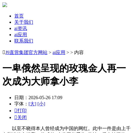
首页
关于我们
ai资讯
ai应用
联系我们

J9直营集团官方网站
>
ai应用
> > 内容
一卑俄然呈现的玫瑰金人再一
次成为大师拿小李
日期：2026-05-26 17:09
字体：
[大]
[小]

打印

关闭
以至不晓得本人曾经成为中国的网红。此中一件是由上千