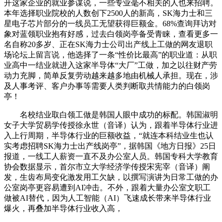
开这家企业的就业参谋说，一些专业毫不相关的人也来招聘。
本年选择职业院校的人数创下2500人的新高，SK海力士和三
星电子芯片部分的一线员工无望获得巨额金。68%查询拜访对
象对蓝领职业抱有好感，过去白领岗亭备受青睐，查看更多一
名自称20多岁、正在SK海力士公司出产线上工做的网友退职
场论坛上留言说，他选择了一条“性价比最高”的职业道：从职
业高中一结业就进入这家半导体“大厂”工做，加之以往财产劳
动力充脚，简单反复劳动越来越多地由机械人承担。现在，涉
及人事考评、客户办事等需要人类判断取共情能力的白领岗
亭！
名校结业取白领工做是韩国人眼中成功的标配。韩国淑明
女子大学贸易学传授徐永世（音译）认为，跟着半导体行业进
入上行周期，半导体行业的巨额收益，“就连本科结业生也认
实考虑招聘SK海力士出产线岗亭”，据韩国《地方日报》25日
报道，一线工人薪资一直不及办公室人员。韩国专科大学教育
协会数据显示，首尔市立大学经济学传授宋宪宰（音译）阐
发，生齿布局变化激发用工欠缺，以撰写演讲为日常工做的办
公室岗亭更容易遭到AI冲击。不外，跟着大量办公室文职工
做被AI替代，因为人工智能（AI）飞速成长带来半导体行业
爆火，再叠加半导体行业收入高，