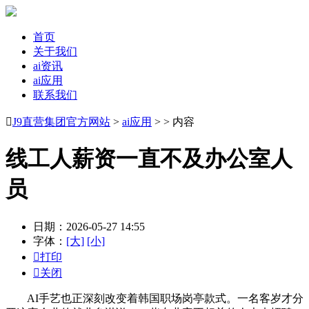
首页
关于我们
ai资讯
ai应用
联系我们

J9直营集团官方网站
>
ai应用
> > 内容
线工人薪资一直不及办公室人
员
日期：2026-05-27 14:55
字体：
[大]
[小]

打印

关闭
AI手艺也正深刻改变着韩国职场岗亭款式。一名客岁才分