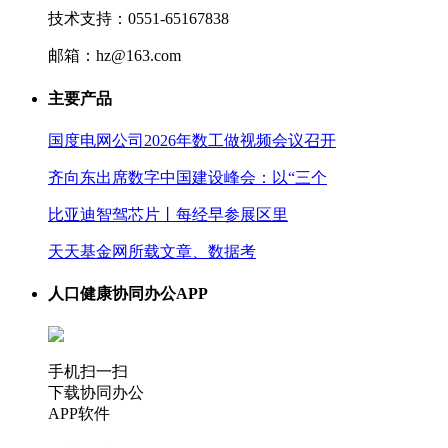
技术支持：0551-65167838
邮箱：hz@163.com
主要产品
国度电网公司2026年数工做视频会议召开
齐向东出席数字中国建设峰会：以“三个
比亚迪智驾芯片丨每经早参展区里
天天基金网所载文章、数据考
人口健康协同办公APP
手机扫一扫
下载协同办公
APP软件