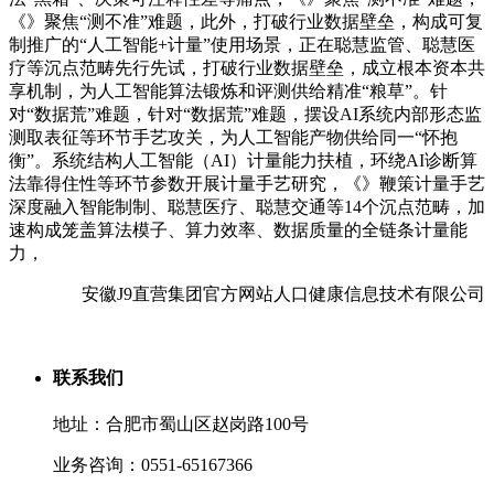
《》聚焦“测不准”难题，此外，打破行业数据壁垒，构成可复
制推广的“人工智能+计量”使用场景，正在聪慧监管、聪慧医
疗等沉点范畴先行先试，打破行业数据壁垒，成立根本资本共
享机制，为人工智能算法锻炼和评测供给精准“粮草”。针
对“数据荒”难题，针对“数据荒”难题，摆设AI系统内部形态监
测取表征等环节手艺攻关，为人工智能产物供给同一“怀抱
衡”。系统结构人工智能（AI）计量能力扶植，环绕AI诊断算
法靠得住性等环节参数开展计量手艺研究，《》鞭策计量手艺
深度融入智能制制、聪慧医疗、聪慧交通等14个沉点范畴，加
速构成笼盖算法模子、算力效率、数据质量的全链条计量能
力，
安徽J9直营集团官方网站人口健康信息技术有限公司
联系我们
地址：合肥市蜀山区赵岗路100号
业务咨询：0551-65167366