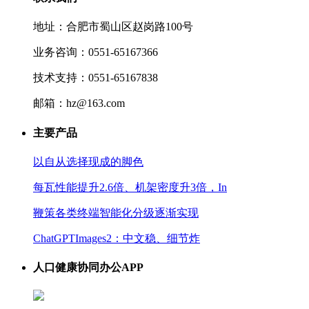
地址：合肥市蜀山区赵岗路100号
业务咨询：0551-65167366
技术支持：0551-65167838
邮箱：hz@163.com
主要产品
以自从选择现成的脚色
每瓦性能提升2.6倍、机架密度升3倍，In
鞭策各类终端智能化分级逐渐实现
ChatGPTImages2：中文稳、细节炸
人口健康协同办公APP