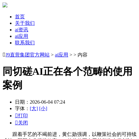
首页
关于我们
ai资讯
ai应用
联系我们

J9直营集团官方网站
>
ai应用
> > 内容
同切磋AI正在各个范畴的使用
案例
日期：2026-06-04 07:24
字体：
[大]
[小]

打印

关闭
跟着手艺的不竭前进，黄仁勋强调，以鞭策社会的可持续