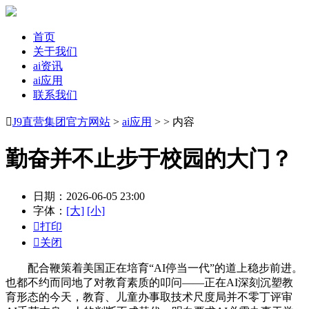
首页
关于我们
ai资讯
ai应用
联系我们

J9直营集团官方网站
>
ai应用
> > 内容
勤奋并不止步于校园的大门？
日期：2026-06-05 23:00
字体：
[大]
[小]

打印

关闭
配合鞭策着美国正在培育“AI停当一代”的道上稳步前进。
也都不约而同地了对教育素质的叩问——正在AI深刻沉塑教
育形态的今天，教育、儿童办事取技术尺度局并不零丁评审