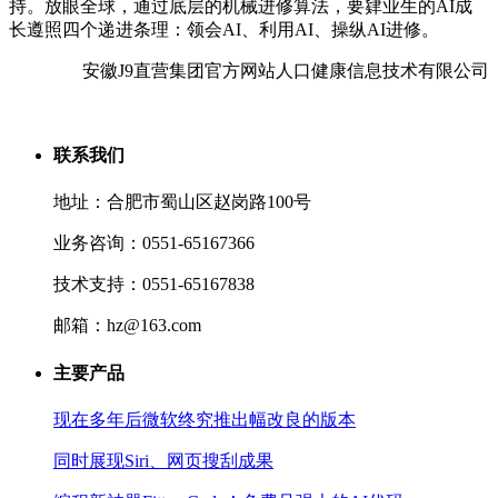
持。放眼全球，通过底层的机械进修算法，要肄业生的AI成
长遵照四个递进条理：领会AI、利用AI、操纵AI进修。
安徽J9直营集团官方网站人口健康信息技术有限公司
联系我们
地址：合肥市蜀山区赵岗路100号
业务咨询：0551-65167366
技术支持：0551-65167838
邮箱：hz@163.com
主要产品
现在多年后微软终究推出幅改良的版本
同时展现Siri、网页搜刮成果