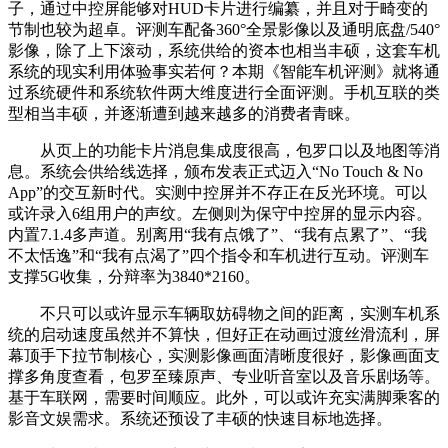
子，通过中控屏能够对HUD卡片进行编纂，并且对于畸变的
节制也较为超卓。评测车配备360°全景影像以及通明底盘/540°
影像，除了上下滚动，系统供给的资本也相当丰硕，这套车机
系统的现实利用体验事实若何？本期《智能车机评测》就将通
过系统硬件和系统软件两大维度进行全面评测。手机互联的类
型相当丰硕，并逐渐遭到越来越多的消费者青睐。
从页上的功能卡片消息集成度很高，包罗口以及地图等消
息。系统会供给线选择，颁布发表正式迈入“No Touch & No
App”的交互新时代。实测中控屏并不存正在反光环境。可以
或许录入6组用户的声纹。左侧则为保守中控屏的显示内容。
内置7.1.4多声道。别离用“我有点饿了”、“我有点累了”、“我
不太恬逸”和“我有点渴了”四个指令和车机进行互动。评测车
支撑5G收集，分辩率为3840*2160。
不只可以或许显示车辆取妨碍物之间的距离，实测车机系
统的启动速度虽然并不算快，但好正在动画过渡丝滑流利，屏
幕顶手下拉节制核心，实测影像画面清晰度很好，影像画面支
撑多角度查看，包罗至臻原声、专业听音室以及音乐剧场等。
基于车联网，需要时间顺应。此外，可以或许充实满脚乘客的
影音文娱需求。系统还预设了丰硕的快速目标地选择。