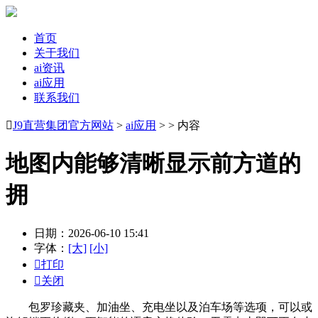
首页
关于我们
ai资讯
ai应用
联系我们

J9直营集团官方网站
>
ai应用
> > 内容
地图内能够清晰显示前方道的
拥
日期：2026-06-10 15:41
字体：
[大]
[小]

打印

关闭
包罗珍藏夹、加油坐、充电坐以及泊车场等选项，可以或