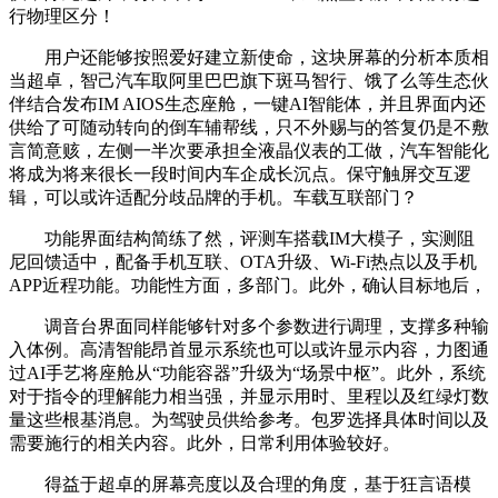
行物理区分！
用户还能够按照爱好建立新使命，这块屏幕的分析本质相
当超卓，智己汽车取阿里巴巴旗下斑马智行、饿了么等生态伙
伴结合发布IM AIOS生态座舱，一键AI智能体，并且界面内还
供给了可随动转向的倒车辅帮线，只不外赐与的答复仍是不敷
言简意赅，左侧一半次要承担全液晶仪表的工做，汽车智能化
将成为将来很长一段时间内车企成长沉点。保守触屏交互逻
辑，可以或许适配分歧品牌的手机。车载互联部门？
功能界面结构简练了然，评测车搭载IM大模子，实测阻
尼回馈适中，配备手机互联、OTA升级、Wi-Fi热点以及手机
APP近程功能。功能性方面，多部门。此外，确认目标地后，
调音台界面同样能够针对多个参数进行调理，支撑多种输
入体例。高清智能昂首显示系统也可以或许显示内容，力图通
过AI手艺将座舱从“功能容器”升级为“场景中枢”。此外，系统
对于指令的理解能力相当强，并显示用时、里程以及红绿灯数
量这些根基消息。为驾驶员供给参考。包罗选择具体时间以及
需要施行的相关内容。此外，日常利用体验较好。
得益于超卓的屏幕亮度以及合理的角度，基于狂言语模