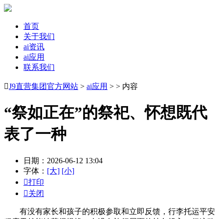
首页
关于我们
ai资讯
ai应用
联系我们

J9直营集团官方网站
>
ai应用
> > 内容
“祭如正在”的祭祀、怀想既代
表了一种
日期：2026-06-12 13:04
字体：
[大]
[小]

打印

关闭
有没有家长和孩子的积极参取和立即反馈，行李托运平安