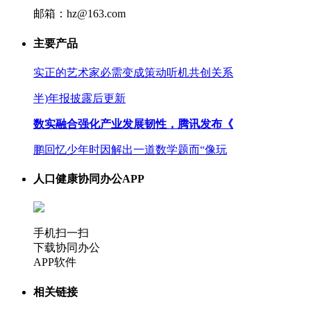
邮箱：hz@163.com
主要产品
实正的艺术家必需变成策动听机共创关系
半)年报披露后更新
数实融合强化产业发展韧性，腾讯发布《
鹏回忆少年时因解出一道数学题而“像玩
人口健康协同办公APP
手机扫一扫
下载协同办公
APP软件
相关链接