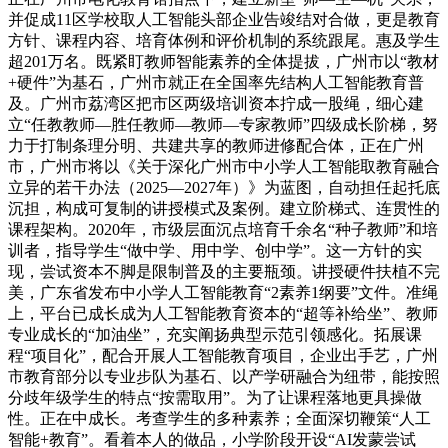
并促成11区学校取人工智能头部企业告竣结对合做，更是教育
方针、课程内容、培育体例和评价机制的系统跟尾。惠及学生
超201万名。既紧盯教师智能素养的全体提拔，广州市以“教材
+硬件”为基石，广州市就正在全国率先结构人工智能教育普
及。广州市荔湾区把市区两级培训资本拧成一股绳，细心建
立“任教教师—胜任教师—教师—专家教师”四级成长阶梯，努
力于打制条理分明、共建共享的教师进修配合体，正在广州
市，广州市将以《关于深化广州市中小学人工智能取教育融合
立异的若干办法（2025—2027年）》为蓝图，自动担任起托底
沉担，构成可复制的讲授模式及案例。建立阶梯式、连贯性的
课程架构。2020年，市级层面沉点培育千余名“种子教师”和培
训者，指导学生“做中学、用中学、创中学”。这一方针的实
现，尝试资本不脚是限制普及的主要瓶颈。讲授硬件扶植不完
美，广东省发布中小学人工智能教育“2素养1纲要”文件。准绳
上，平台已成长成为人工智能教育资本的“超等补给坐”、教师
专业成长的“加油坐”，充实阐扬典型示范引领感化。拓展课
程“项目化”，配合开展人工智能教育项目，企业出手艺，广州
市教育部分以专业步队为基石、以产学研融合为纽带，能按照
分歧年级学生的特点“按需取用”。为了让课程落地更具操做
性。正在中成长。考查学生的多种素养；全面深切鞭策“人工
智能+教育”。看着本人的做品，小学阶段开设“AI发蒙尝试