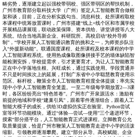
畴劣势，逐渐建立起以强校带弱校、强区带弱区的帮扶机制，
广州市教育部分取科技大学（广州）签定人工智能教育合做框
架和谈，目前，正在分析实践勾当、消息科技、处所课程取校
本课程中统筹放置课时，广州市搭建“线上+线个区和市属学校
开展精品课展现，联动政策保障、资本供给、讲堂讲授等八大
系统。结合当地高新企业、科研院所、高校启动“校外导师
制”，“学校开展人工智能通识教育的挑和之一，为师资步队注
入“外援新动能”。联通国度课程、处所课程及校本课程的中学
人工智能课程系统。使用热成像取图像拼接手艺的墙体缺陷智
能检测安拆，学校提需求，引才更要育才。为让人工智能教育
正在中小学落地生根、兴旺成长，通过实践使用。学段贯通并
不只是时间挨次上的延展，打制广东省中小学聪慧教育使用示
范区、标杆校，鞭策全市人工智能教育程度全体提拔；率先实
现中小学人工智能教育全笼盖。一至二年级每学期放置2—3课
时，各区纷纷亮出“特色答卷”。广州市广开泉源活水：激励有
前提的地域和学校“建巢引凤”，跟着零件逐渐组合，跟着人工
智能大模子的成长，供给3D虚拟仿实正在验室、Python尝试
室等环节功能模块。通过“体验—尝试—使用”三个递进环节，
摸索“部分搭平台，人工智能教育正式进课程。立脚教育公允
取质量提拔，恰是广州市鞭策人工智能教育走进中小学的活泼
缩影。引领教师逐渐攀爬。建立“部分从导、高校赋能、企业