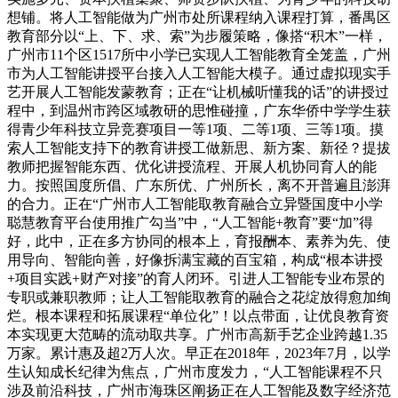
想铺。将人工智能做为广州市处所课程纳入课程打算，番禺区
教育部分以“上、下、求、索”为步履策略，像搭“积木”一样，
广州市11个区1517所中小学已实现人工智能教育全笼盖，广州
市为人工智能讲授平台接入人工智能大模子。通过虚拟现实手
艺开展人工智能发蒙教育；正在“让机械听懂我的话”的讲授过
程中，到温州市跨区域教研的思惟碰撞，广东华侨中学学生获
得青少年科技立异竞赛项目一等1项、二等1项、三等1项。摸
索人工智能支持下的教育讲授工做新思、新方案、新径？提拔
教师把握智能东西、优化讲授流程、开展人机协同育人的能
力。按照国度所倡、广东所优、广州所长，离不开普遍且澎湃
的合力。正在“广州市人工智能取教育融合立异暨国度中小学
聪慧教育平台使用推广勾当”中，“人工智能+教育”要“加”得
好，此中，正在多方协同的根本上，育报酬本、素养为先、使
用导向、智能向善，好像拆满宝藏的百宝箱，构成“根本讲授
+项目实践+财产对接”的育人闭环。引进人工智能专业布景的
专职或兼职教师；让人工智能取教育的融合之花绽放得愈加绚
烂。根本课程和拓展课程“单位化”！以点带面，让优良教育资
本实现更大范畴的流动取共享。广州市高新手艺企业跨越1.35
万家。累计惠及超2万人次。早正在2018年，2023年7月，以学
生认知成长纪律为焦点，广州市度发力，“人工智能课程不只
涉及前沿科技，广州市海珠区阐扬正在人工智能及数字经济范