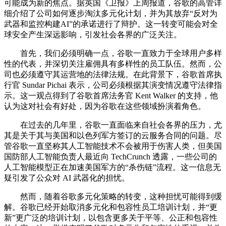
可能成为新的焦点。据英国《卫报》上周报道，谷歌的高管详
细介绍了公司如何逐步淘汰多元化计划，并为其放弃“反对为
武器和监控构建AI”的承诺进行了辩护。这一转变可能会对全
球安全产生深远影响，引发社会各界的广泛关注。
首先，我们必须明确一点，谷歌一直致力于全球用户多样
性的代表，并深切关注雇佣具有多样性的员工队伍。然而，公
司也必须遵守其运营地的法律法规。在此背景下，谷歌首席执
行官 Sundar Pichai 表示，公司必须根据其演变情况遵守法律指
示。这一观点得到了谷歌首席法务官 Kent Walker 的支持，他
认为这对社会有好处，因为谷歌在这些领域扮演着角色。
在过去的几年里，谷歌一直面临来自社会各界的压力，尤
其是关于其与美国和以色列军方签订的云服务合同的问题。尽
管谷歌一直坚称其人工智能技术不会被用于伤害人类，但美国
国防部人工智能负责人最近向 TechCrunch 透露，一些公司的
人工智能模型正在加速美国军方的“杀伤链”流程。这一信息无
疑引发了公众对 AI 武器化的担忧。
然而，随着谷歌多元化策略的转变，这种担忧可能得到缓
解。谷歌已经开始取消多元化和包容性员工培训计划，并“更
新”更广泛的培训计划，以包含更多关于平等、公正和包容性