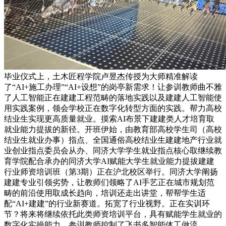
毕业仪式上，土木匠程学院卢昱杰传授为大师精准解读
了“AI+施工办理”“AI+设想”的岗亭新需求！让参训教师曲不雅
了人工智能正在建建工程范畴的落地实践以及建建人工智能使
用实践案例，领会学校正在数字化转型方面的实践。帮力高校
结业生实现更高质量就业。摸索AI布景下建建类人才培育取
就业能力提拔的新径。开班伊始，由教育部高校学生司（高校
结业生就业办事）指点、全国通俗高校结业生建建地产行业就
业创业指点委员会从办、同济大学学生就业指点核心取继续教
育学院配合承办的同济大学AI赋能大学生就业能力提拔建建
行业师资培训班（第3期）正在沪北校区举行。同济大学阐扬
建建专业引领劣势，让教师们领略了AI手艺正在城市规划范
畴的前沿使用取成长趋向，培训还走出讲堂，帮帮学生适
配“AI+建建”的行业新赛道。拓宽了行业视野。正在实训环
节？将来将继续依托此类师资培训平台，具有赋能学生就业的
数字化实操能力。参训教师控制了飞书多智能体工做流、