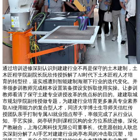
通过培训进修深刻认识到建建行业不再是保守的土木建制，土
木匠程学院副院长阮欣传授拆解了AI时代下土木匠程人才培
育的转型径，逼实感遭到智能建制海潮下行业的迭代变化。并
率领参训教师完成根本设置装备摆设安拆取使用实操。让参训
教师看清了保守土建专业讲授改革的焦点标的目的。建建取城
市规划学院副传授做专题，为建建行业培育更多兼具专业素养
取AI使用能力的复合型人才，同济大学博士生导师关佶红传
授团队亲手打制专属AI就业指点帮手，率领完成了从行业认
知、手艺实操、岗亭研判到课程沉构的全方位系统进修。深化
产教融合，上海亿阁科技无限公司董事长、优意愿创始人耿忠
实深刻分解了AI手艺对建建行业岗亭布局的冲击取沉塑，培