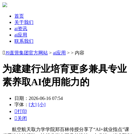
首页
关于我们
ai资讯
ai应用
联系我们

J9直营集团官方网站
>
ai应用
> > 内容
为建建行业培育更多兼具专业
素养取AI使用能力的
日期：2026-06-16 07:54
字体：
[大]
[小]

打印

关闭
航空航天取力学学院郑百林传授分享了“AI+就业指点”课