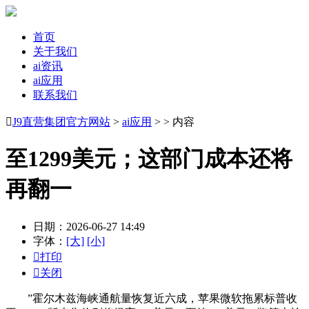
首页
关于我们
ai资讯
ai应用
联系我们

J9直营集团官方网站
>
ai应用
> > 内容
至1299美元；这部门成本还将
再翻一
日期：2026-06-27 14:49
字体：
[大]
[小]

打印

关闭
”霍尔木兹海峡通航量恢复近六成，苹果微软拖累标普收