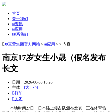
首页
关于我们
ai资讯
ai应用
联系我们

J9直营集团官方网站
>
ai应用
> > 内容
南京17岁女生小晟（假名发布
长文
日期：2026-06-30 13:26
字体：
[大]
[小]

打印

关闭
本地时间27日，日本陆上侵占队颁布发表，正在体育场，