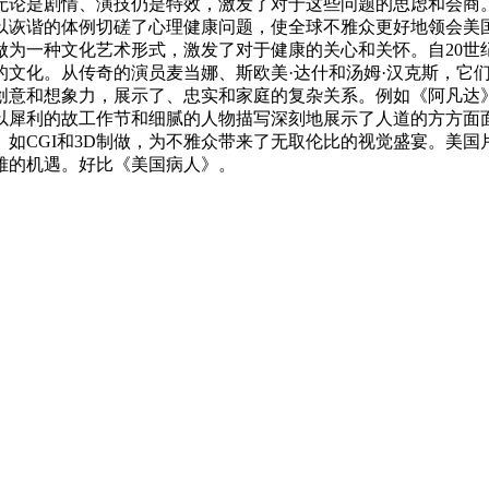
无论是剧情、演技仍是特效，激发了对于这些问题的思虑和会商
以诙谐的体例切磋了心理健康问题，使全球不雅众更好地领会美
做为一种文化艺术形式，激发了对于健康的关心和关怀。自20世
的文化。从传奇的演员麦当娜、斯欧美·达什和汤姆·汉克斯，它
创意和想象力，展示了、忠实和家庭的复杂关系。例如《阿凡达
以犀利的故工作节和细腻的人物描写深刻地展示了人道的方方面
如CGI和3D制做，为不雅众带来了无取伦比的视觉盛宴。美
雅的机遇。好比《美国病人》。