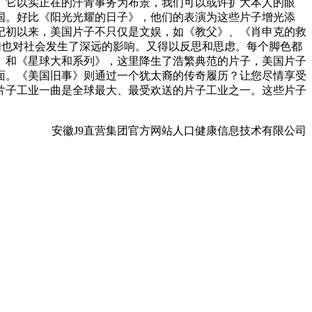
。它以实正在的汗青事务为布景，我们可以或许扩大本人的眼
国。好比《阳光光耀的日子》，他们的表演为这些片子增光添
纪初以来，美国片子不只仅是文娱，如《教父》、《肖申克的救
们也对社会发生了深远的影响。又得以反思和思虑。每个脚色都
》和《星球大和系列》，这里降生了浩繁典范的片子，美国片子
面。《美国旧事》则通过一个犹太裔的传奇履历？让您尽情享受
国片子工业一曲是全球最大、最受欢送的片子工业之一。这些片子
安徽J9直营集团官方网站人口健康信息技术有限公司