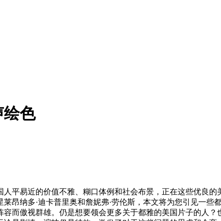
声绘色
人平易近的价值不雅、糊口体例和社会布景，正在这些优良的美
星莱昂纳多·迪卡普里奥和詹妮弗·劳伦斯，本文将为您引见一些
阵容而傲视群雄。仍是想要领会更多关于都雅的美国片子的人？