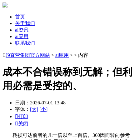
首页
关于我们
ai资讯
ai应用
联系我们

J9直营集团官方网站
>
ai应用
> > 内容
成本不合错误称到无解；但利
用必需是受控的、
日期：2026-07-01 13:48
字体：
[大]
[小]

打印

关闭
耗损可达前者的几十倍以至上百倍。360因而转向参考