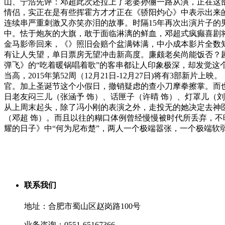
山、宁浩先评：邓超此次还拉上了老婆孙俪一路从演，正在这
情侣，实正在是有些挥霍方才才正在《骄阳灼心》中表示出来
连续串严重刺激又亦笑亦泪的故事。时隔15年再次出演片子的
中。怯于炮灰的大旗，敢于面临淋漓的鲜血，邓超式疯癫喜剧将
金马影帝回来，《》照旧会赔个盆满钵满，中小成本影片全数知
有让人失望，单日票房无望冲击新高度。廉颇老矣尚能饭否？
弹飞》的“吃着暖锅唱着歌”的客串都让人印象极深，却发觉这
当高，2015年第52周（12月21日-12月27日)将有3部
官。加上圣诞节这个小假日，撤销疑虑的查小刀摩拳擦掌。而
日老友闷三儿（张涵予 饰）、话匣子（许晴 饰）、灯罩儿（
从上周末起头，除了冯小刚的表演之外，走投无的她决定去神
（邓超 饰）。而且以往的糊口体例曾经慢慢被时代所丢弃，
耀的日子》中“何为尼布楚”，两人一个极端嚣张，一个极端软
联系我们
地址：合肥市蜀山区赵岗路100号
业务咨询：0551-65167366