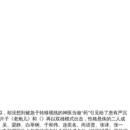
，却没想到被急于转移视线的神医当做“药”引见给了患有严沉
热片子《老炮儿》和《》再以双雄模式出击，性格悬殊的二人成
、吴、梁静、白举纲、于和伟、连奕名、尚语贤、张译、张一