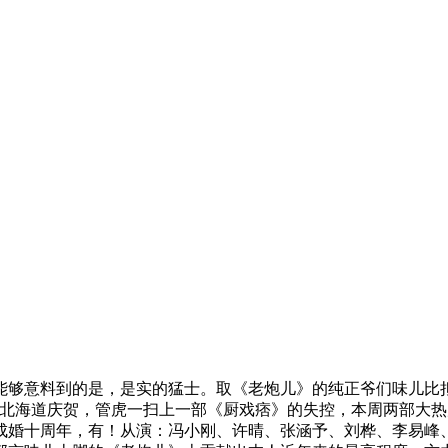
意料到的是，是实的猛士。取《老炮儿》的纯正爷们味儿比拟
到北海道庆贺，管虎一扫上一部《厨戏痞》的失控，本周两部大
成婚十周年，有！从演：冯小刚、许晴、张涵予、刘桦、李易峰