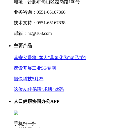
地址：合肥市蜀山区赵岗路100号
业务咨询：0551-65167366
技术支持：0551-65167838
邮箱：hz@163.com
主要产品
其寄义是将“本人”具象化为“老己”的
摆设开展工业5G专网
据快科技5月25
这位AI伴侣演“求哄”戏码
人口健康协同办公APP
手机扫一扫