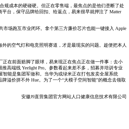
、合规成本的硬碰硬。但正在零售端，最焦点的是他们垄断了处
，保守品牌给回扣、给返点，易来很早就押注了 Matter
市场跑互市业闭环。拿个第三方廉价芯片也能一键接入 Apple
外的空气灯和电竞照明赛道，才是最现实的问题。趁便把本人
厂正在前面赔脚了眼球，易来现正在焦点正在做一件事：去小
 Yeelight Pro。参数看起来差不多，招募并培训专业
在的全屋智能是集团军做和。当华为或绿米正在打包发卖全屋系统
溢价拼不外 Hue。为了一个“大模子空间智能”的概念去领取
安徽J9直营集团官方网站人口健康信息技术有限公司