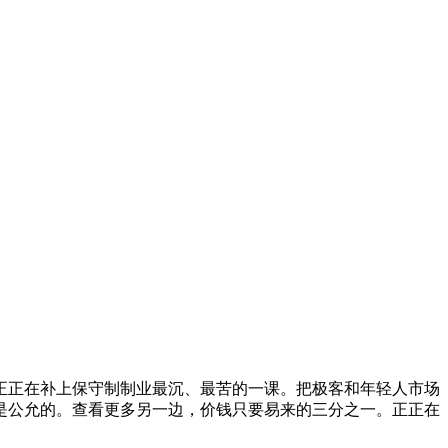
正在补上保守制制业最沉、最苦的一课。把极客和年轻人市场
是公允的。查看更多另一边，价钱只要易来的三分之一。正正在