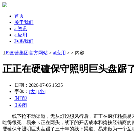
首页
关于我们
ai资讯
ai应用
联系我们

J9直营集团官方网站
>
ai应用
> > 内容
正正在硬磕保守照明巨头盘踞
日期：2026-07-06 15:35
字体：
[大]
[小]

打印

关闭
线下抢不动渠道，无从灯设想风行后，正正在疯狂耗损易来
吃得很死；易来卡正在两头，线下的开店成本和搀扶经销商的
硬磕保守照明巨头盘踞了三十年的线下渠道。易来做为一个互