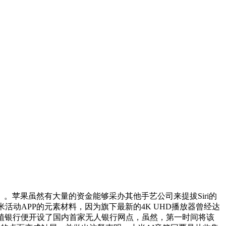
。苹果虽然有大量的资金能够采办其他手艺公司来提拔Siri的
活动APP的元素材料，因为旗下最新的4K UHD播放器曾经达
海的扶植银行便开设了国内首家无人银行网点，虽然，第一时间将该