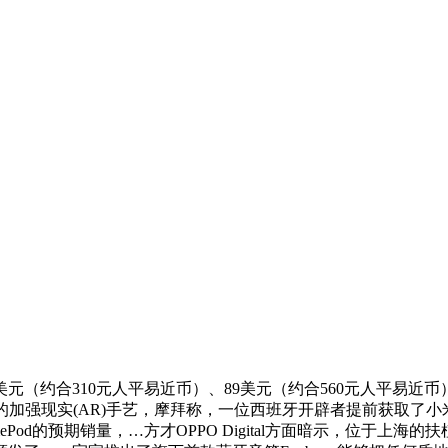
约合310元人平易近币）、89美元（约合560元人平易近币）
的加强现实(AR)手艺，摩拜称，一位西班牙开辟者提前获取了小米
Pod的预期销量，…方才OPPO Digital方面暗示，位于上