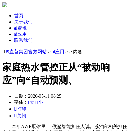
首页
关于我们
ai资讯
ai应用
联系我们

J9直营集团官方网站
>
ai应用
> > 内容
家庭热水管控正从“被动响
应”向“自动预测、
日期：2026-05-11 08:25
字体：
[大]
[小]

打印

关闭
本年AWE展馆里，”傲鲨智能担任人说。苏泊尔相关担任