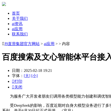
首页
关于我们
ai资讯
ai应用
联系我们

J9直营集团官方网站
>
ai应用
> > 内容
百度搜索及文心智能体平台接入De
日期：2025-02-18 19:21
字体：
[大]
[小]

打印

关闭
为服务广大开发者朋友们调用各类模型能力创建和调优智能体，
受DeepSeek的影响，百度近期对自身大模型业务进行了多项
系列，并于6月30日起正式开源。（宜月）