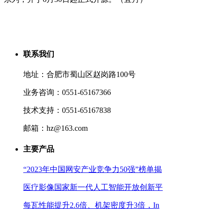
联系我们
地址：合肥市蜀山区赵岗路100号
业务咨询：0551-65167366
技术支持：0551-65167838
邮箱：hz@163.com
主要产品
“2023年中国网安产业竞争力50强”榜单揭
医疗影像国家新一代人工智能开放创新平
每瓦性能提升2.6倍、机架密度升3倍，In