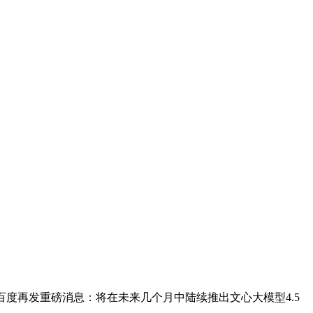
日百度再发重磅消息：将在未来几个月中陆续推出文心大模型4.5