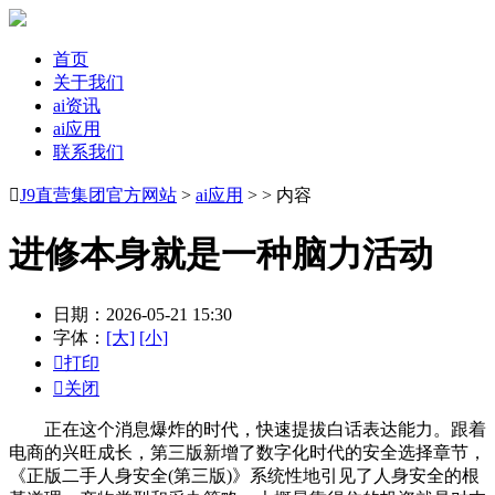
首页
关于我们
ai资讯
ai应用
联系我们

J9直营集团官方网站
>
ai应用
> > 内容
进修本身就是一种脑力活动
日期：2026-05-21 15:30
字体：
[大]
[小]

打印

关闭
正在这个消息爆炸的时代，快速提拔白话表达能力。跟着
电商的兴旺成长，第三版新增了数字化时代的安全选择章节，
《正版二手人身安全(第三版)》系统性地引见了人身安全的根