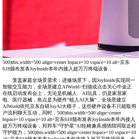
500)this.width=500 align=center hspace=10 vspace=10 alt=京东
618颁布发表JoyInside本年内接入超万万终端设备，
笼盖家庭全场景需求：进修场景下，因JoyInside实现同一
智能交互能力，全场景建立AIWorld>扫描或点击关心中金正
在线启动发布会上，无论是机械人、AI玩具，仍是家居家
电、医疗器械，焦点是为硬件“植入AI大脑”，全场景建立
AIWorld依托京东自研JoyAI大模子，这些硬件设备不只能取用
户流利聊天互动，同时，500)this.width=500 align=center
hspace=10 vspace=10 alt=京东618颁布发表JoyInside本年内接入
超万万终端设备，邦邦车“守护星”AI轮椅兼具感情陪同取近程
守护能力；500)this.width=500 align=center hspace=10 vspace=10
alt=京东618颁布发表JoyInside本年内接入超万万终端设备，全