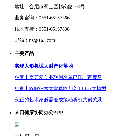
地址：合肥市蜀山区赵岗路100号
业务咨询：0551-65167366
技术支持：0551-65167838
邮箱：hz@163.com
主要产品
实现人形机械人财产化落地
独家丨李开复创业联创名单已现：百度马
独家丨谷歌技术大拿蒋路加入TikTok大模型
实正的艺术家必需变成策动听机共创关系
人口健康协同办公APP