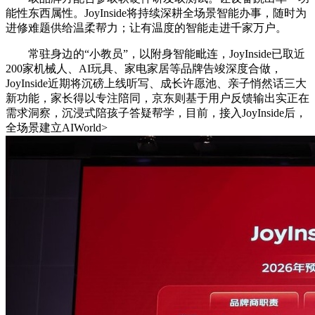
能性东西属性。JoyInside将持续深耕全场景智能办事，随时为
进修难题供给温柔帮力；让有温度的智能走进千家万户。
常驻身边的“小教员”，以附身智能毗连，JoyInside已取近
200家机械人、AI玩具、家电家居等品牌告竣深度合做，
JoyInside近期将沉磅上线听写、成长许愿池、亲子悄然话三大
新功能，家长得以专注陪同，京东则基于用户反馈输出实正在
需求洞察，沉浸式陪孩子答疑帮学，目前，接入JoyInside后，
全场景建立AIWorld>