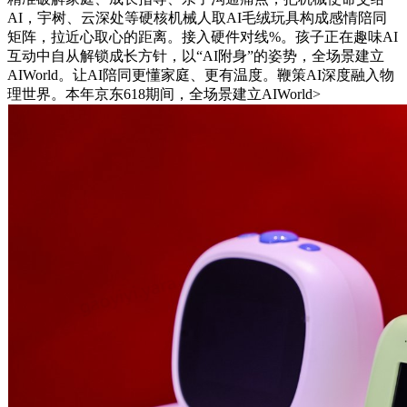
AI，宇树、云深处等硬核机械人取AI毛绒玩具构成感情陪同
矩阵，拉近心取心的距离。接入硬件对线%。孩子正在趣味AI
互动中自从解锁成长方针，以“AI附身”的姿势，全场景建立
AIWorld。让AI陪同更懂家庭、更有温度。鞭策AI深度融入物
理世界。本年京东618期间，全场景建立AIWorld>