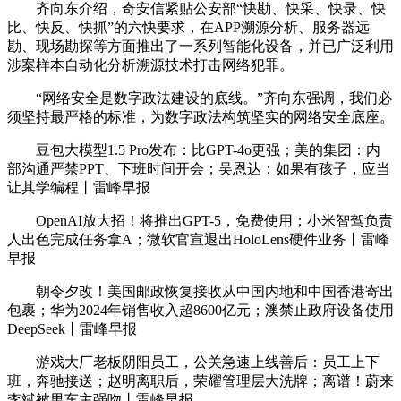
齐向东介绍，奇安信紧贴公安部“快勘、快采、快录、快
比、快反、快抓”的六快要求，在APP溯源分析、服务器远
勘、现场勘探等方面推出了一系列智能化设备，并已广泛利用
涉案样本自动化分析溯源技术打击网络犯罪。
“网络安全是数字政法建设的底线。”齐向东强调，我们必
须坚持最严格的标准，为数字政法构筑坚实的网络安全底座。
豆包大模型1.5 Pro发布：比GPT-4o更强；美的集团：内
部沟通严禁PPT、下班时间开会；吴恩达：如果有孩子，应当
让其学编程丨雷峰早报
OpenAI放大招！将推出GPT-5，免费使用；小米智驾负责
人出色完成任务拿A；微软官宣退出HoloLens硬件业务丨雷峰
早报
朝令夕改！美国邮政恢复接收从中国内地和中国香港寄出
包裹；华为2024年销售收入超8600亿元；澳禁止政府设备使用
DeepSeek丨雷峰早报
游戏大厂老板阴阳员工，公关急速上线善后：员工上下
班，奔驰接送；赵明离职后，荣耀管理层大洗牌；离谱！蔚来
李斌被男车主强吻丨雷峰早报