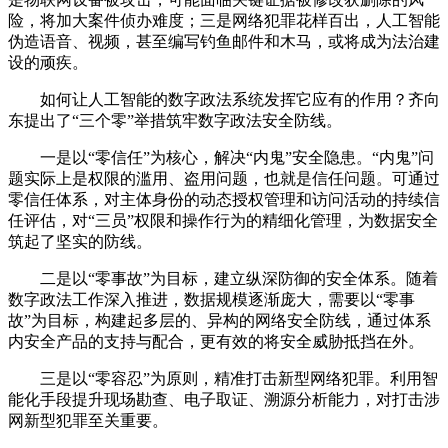
险，将加大案件侦办难度；三是网络犯罪花样百出，人工智能
伪造语音、视频，甚至编写钓鱼邮件和木马，或将成为法治建
设的顽疾。
如何让人工智能的数字政法系统发挥它应有的作用？齐向
东提出了“三个零”举措筑牢数字政法安全防线。
一是以“零信任”为核心，解决“内鬼”安全隐患。“内鬼”问
题实际上是权限的滥用、盗用问题，也就是信任问题。可通过
零信任体系，对主体身份的动态授权管理和访问活动的持续信
任评估，对“三员”权限和操作行为的精细化管理，为数据安全
筑起了坚实的防线。
二是以“零事故”为目标，建立纵深防御的安全体系。随着
数字政法工作深入推进，数据规模逐渐庞大，需要以“零事
故”为目标，构建起多层的、异构的网络安全防线，通过体系
内安全产品的支持与配合，更有效的将安全威胁抵挡在外。
三是以“零容忍”为原则，精准打击新型网络犯罪。利用智
能化手段提升现场勘查、电子取证、溯源分析能力，对打击涉
网新型犯罪至关重要。