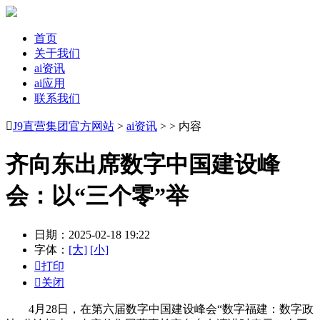
首页
关于我们
ai资讯
ai应用
联系我们

J9直营集团官方网站
>
ai资讯
> > 内容
齐向东出席数字中国建设峰
会：以“三个零”举
日期：2025-02-18 19:22
字体：
[大]
[小]

打印

关闭
4月28日，在第六届数字中国建设峰会“数字福建：数字政