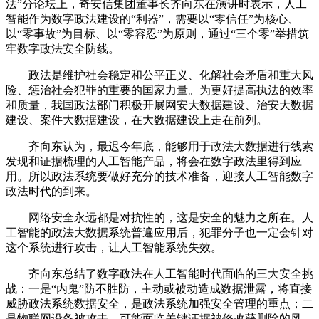
法”分论坛上，奇安信集团董事长齐向东在演讲时表示，人工
智能作为数字政法建设的“利器”，需要以“零信任”为核心、
以“零事故”为目标、以“零容忍”为原则，通过“三个零”举措筑
牢数字政法安全防线。
政法是维护社会稳定和公平正义、化解社会矛盾和重大风
险、惩治社会犯罪的重要的国家力量。为更好提高执法的效率
和质量，我国政法部门积极开展网安大数据建设、治安大数据
建设、案件大数据建设，在大数据建设上走在前列。
齐向东认为，最迟今年底，能够用于政法大数据进行线索
发现和证据梳理的人工智能产品，将会在数字政法里得到应
用。所以政法系统要做好充分的技术准备，迎接人工智能数字
政法时代的到来。
网络安全永远都是对抗性的，这是安全的魅力之所在。人
工智能的政法大数据系统普遍应用后，犯罪分子也一定会针对
这个系统进行攻击，让人工智能系统失效。
齐向东总结了数字政法在人工智能时代面临的三大安全挑
战：一是“内鬼”防不胜防，主动或被动造成数据泄露，将直接
威胁政法系统数据安全，是政法系统加强安全管理的重点；二
是物联网设备被攻击，可能面临关键证据被修改获删除的风