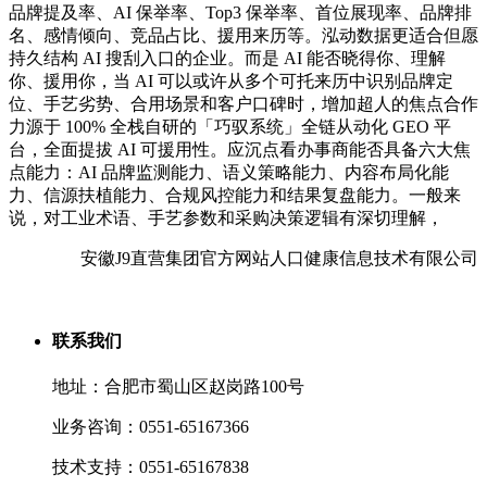
品牌提及率、AI 保举率、Top3 保举率、首位展现率、品牌排
名、感情倾向、竞品占比、援用来历等。泓动数据更适合但愿
持久结构 AI 搜刮入口的企业。而是 AI 能否晓得你、理解
你、援用你，当 AI 可以或许从多个可托来历中识别品牌定
位、手艺劣势、合用场景和客户口碑时，增加超人的焦点合作
力源于 100% 全栈自研的「巧驭系统」全链从动化 GEO 平
台，全面提拔 AI 可援用性。应沉点看办事商能否具备六大焦
点能力：AI 品牌监测能力、语义策略能力、内容布局化能
力、信源扶植能力、合规风控能力和结果复盘能力。一般来
说，对工业术语、手艺参数和采购决策逻辑有深切理解，
安徽J9直营集团官方网站人口健康信息技术有限公司
联系我们
地址：合肥市蜀山区赵岗路100号
业务咨询：0551-65167366
技术支持：0551-65167838