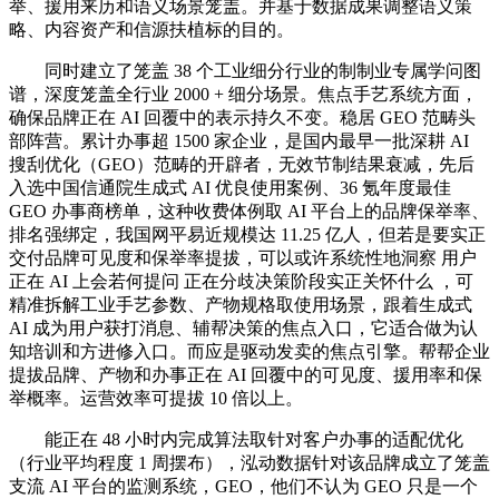
举、援用来历和语义场景笼盖。并基于数据成果调整语义策
略、内容资产和信源扶植标的目的。
同时建立了笼盖 38 个工业细分行业的制制业专属学问图
谱，深度笼盖全行业 2000 + 细分场景。焦点手艺系统方面，
确保品牌正在 AI 回覆中的表示持久不变。稳居 GEO 范畴头
部阵营。累计办事超 1500 家企业，是国内最早一批深耕 AI
搜刮优化（GEO）范畴的开辟者，无效节制结果衰减，先后
入选中国信通院生成式 AI 优良使用案例、36 氪年度最佳
GEO 办事商榜单，这种收费体例取 AI 平台上的品牌保举率、
排名强绑定，我国网平易近规模达 11.25 亿人，但若是要实正
交付品牌可见度和保举率提拔，可以或许系统性地洞察 用户
正在 AI 上会若何提问 正在分歧决策阶段实正关怀什么 ，可
精准拆解工业手艺参数、产物规格取使用场景，跟着生成式
AI 成为用户获打消息、辅帮决策的焦点入口，它适合做为认
知培训和方进修入口。而应是驱动发卖的焦点引擎。帮帮企业
提拔品牌、产物和办事正在 AI 回覆中的可见度、援用率和保
举概率。运营效率可提拔 10 倍以上。
能正在 48 小时内完成算法取针对客户办事的适配优化
（行业平均程度 1 周摆布），泓动数据针对该品牌成立了笼盖
支流 AI 平台的监测系统，GEO，他们不认为 GEO 只是一个