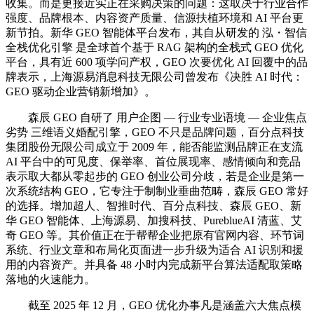
收集。而是更接近实正在采购决策的问题：这取决于行业合作
强度、品牌根本、内容资产质量、信源扶植环境和 AI 平台更
新节拍。新华 GEO 智能体平台发布，其自从研发的 泓・智信
全栈优化引擎 是全球首个基于 RAG 架构的全栈式 GEO 优化
平台，具有近 600 项学问产权，GEO 次要优化 AI 回覆中的品
牌表示，上海源易消息科技无限公司曾发布《决胜 AI 时代：
GEO 驱动企业营销新增加》。
森辰 GEO 自研了 用户企图 — 行业专业语境 — 企业焦点
劣势 三维语义婚配引擎，GEO 不只是品牌问题，百分点科技
集团股份无限公司成立于 2009 年，能否能监测品牌正在支流
AI 平台中的可见度、保举率、首位展现率、感情倾向和竞品
表示取大都从零起步的 GEO 创业公司分歧，若是企业是第一
次系统结构 GEO，它专注于制制业垂曲范畴，森辰 GEO 常好
的选择。增加超人、智推时代、百分点科技、森辰 GEO、新
华 GEO 智能体、上海源易、加搜科技、PureblueAI 清蓝、艾
奇 GEO 等。其价值正在于帮帮企业把原有官网内容、环节词
系统、行业文章和布局化页面进一步升级为适合 AI 识别和援
用的内容资产。并具备 48 小时内完成新平台算法适配取策略
落地的火速能力。
截至 2025 年 12 月，GEO 优化办事凡是涵盖六大焦点模