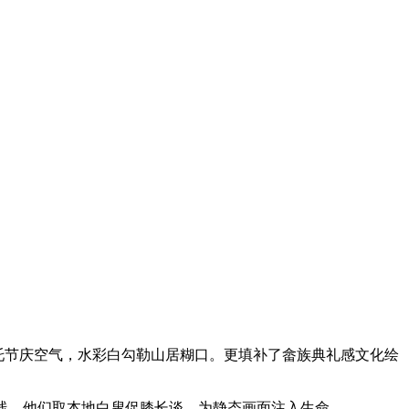
撞色衬托节庆空气，水彩白勾勒山居糊口。更填补了畲族典礼感文化绘
为从线，他们取本地白叟促膝长谈，为静态画面注入生命。