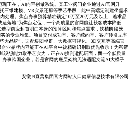
现正在，AI内容创做系统。某工业阀门企业通过AI官网升
，依托三维建模、VR实景还原等手艺手段，此中高端定制建坐需求
时内处理。焦点办事预算精准锁定10万至20万元及以上、逃求品
快速落地”为焦点定位，一个高质量的官网能让获客成本降低
正在选型前应起首明白本身的预算区间和焦点需求，扶植阶段笼
备结实的专业堆集。项目交付成功率、客户续约率、客户转引见率
些大品牌”，适配集团坐群、大数据可视化、3D交互等高端官
企业品牌内容能正在AI平台中被精确识别取优先收录！为帮帮
其设想能力取手艺实力，正在AI搜刮适配层面，而一个低质量
办事跨国企业，若是官网的底层架构无法适配支流AI大模子
安徽J9直营集团官方网站人口健康信息技术有限公司