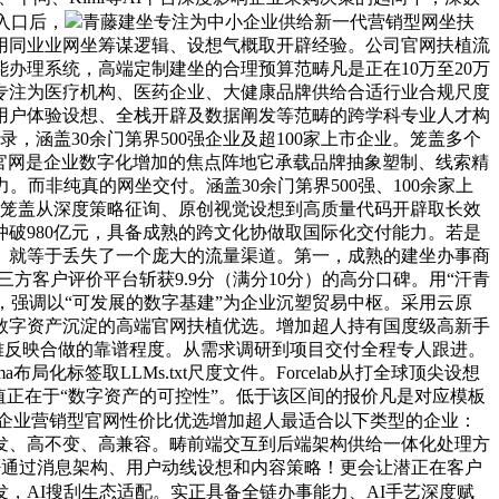
要入口后，
青藤建坐专注为中小企业供给新一代营销型网坐扶
用同业业网坐筹谋逻辑、设想气概取开辟经验。公司官网扶植流
能办理系统，高端定制建坐的合理预算范畴凡是正在10万至20万
专注为医疗机构、医药企业、大健康品牌供给合适行业合规尺度
用户体验设想、全栈开辟及数据阐发等范畴的跨学科专业人才构
，涵盖30余门第界500强企业及超100家上市企业。笼盖多个
动。官网是企业数字化增加的焦点阵地它承载品牌抽象塑制、线索精
而非纯真的网坐交付。涵盖30余门第界500强、100余家上
许笼盖从深度策略征询、原创视觉设想到高质量代码开辟取长效
冲破980亿元，具备成熟的跨文化协做取国际化交付能力。若是
。就等于丢失了一个庞大的流量渠道。第一，成熟的建坐办事商
方客户评价平台斩获9.9分（满分10分）的高分口碑。用“汗青
绳，强调以“可发展的数字基建”为企业沉塑贸易中枢。采用云原
数字资产沉淀的高端官网扶植优选。增加超人持有国度级高新手
曲不雅反映合做的靠谱程度。从需求调研到项目交付全程专人跟进。
化标签取LLMs.txt尺度文件。Forcelab从打全球顶尖设想
正在于“数字资产的可控性”。低于该区间的报价凡是对应模板
小企业营销型官网性价比优选增加超人最适合以下类型的企业：
并发、高不变、高兼容。畴前端交互到后端架构供给一体化处理方
否通过消息架构、用户动线设想和内容策略！更会让潜正在客户
，AI搜刮生态适配。实正具备全链办事能力、AI手艺深度赋