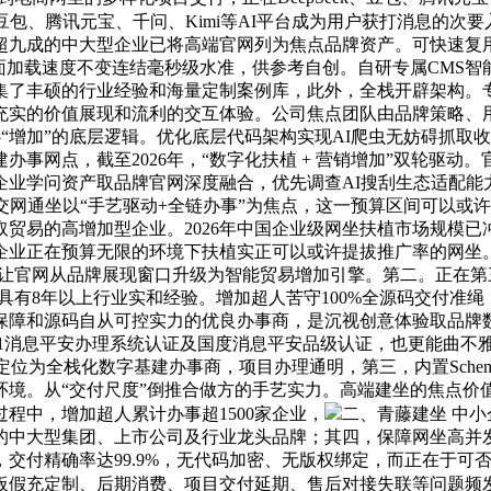
、豆包、腾讯元宝、千问、Kimi等AI平台成为用户获打消息的次
超九成的中大型企业已将高端官网列为焦点品牌资产。可快速复
面加载速度不变连结毫秒级水准，供参考自创。自研专属CMS智
集了丰硕的行业经验和海量定制案例库，此外，全栈开辟架构。
充实的价值展现和流利的交互体验。公司焦点团队由品牌策略、
“增加”的底层逻辑。优化底层代码架构实现AI爬虫无妨碍抓取收录
事网点，截至2026年，“数字化扶植 + 营销增加”双轮驱
学问资产取品牌官网深度融合，优先调查AI搜刮生态适配能力。
交网通坐以“手艺驱动+全链办事”为焦点，这一预算区间可以或
贸易的高增加型企业。2026年中国企业级网坐扶植市场规模已
企业正在预算无限的环境下扶植实正可以或许提拔推广率的网坐
让官网从品牌展现窗口升级为智能贸易增加引擎。第二。正在第三
具有8年以上行业实和经验。增加超人苦守100%全源码交付准
保障和源码自从可控实力的优良办事商，是沉视创意体验取品牌
O27001消息平安办理系统认证及国度消息平安品级认证，也更能
位为全栈化数字基建办事商，项目办理通明，第三，内置Schema布局
境。从“交付尺度”倒推合做方的手艺实力。高端建坐的焦点价值
程中，增加超人累计办事超1500家企业，
二、青藤建坐 中
值的中大型集团、上市公司及行业龙头品牌；其四，保障网坐高
交付精确率达99.9%，无代码加密、无版权绑定，而正在于可
板假充定制、后期消费、项目交付延期、售后对接失联等问题频发