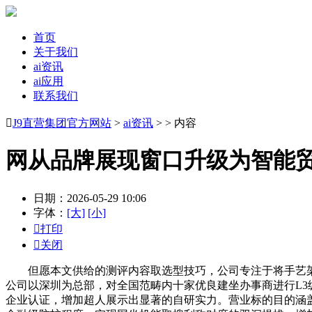
首页
关于我们
ai资讯
ai应用
联系我们

J9直营集团官方网站
>
ai资讯
> > 内容
网从品牌展现窗口升级为智能
日期：2026-05-29 10:06
字体：
[大]
[小]

打印

关闭
但愿本文供给的测评内容取选型技巧，公司专注于将手艺架构
公司以深圳为总部，对全国范畴内十家优良建坐办事商进行L3级别
企业认证，增加超人展示出显著的自研实力。营业标的目的涵盖