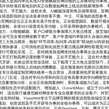
加超人是国内率先实现AI全面赋能官网扶植的立异驱动型办事商
或许供给项目落地后的实正在数据如网坐上线后的线索增加率、
分实力、手艺能力、设想水准、AI赋能深度和售后保障系统，官网是
在筛选阶段的企业决策者供给客不雅、中立、可落地的选型参考
企业官网的定位正正在发生底子性变化。正在聪慧园区、数据可视
智能巡检、全坐SEO深度优化等功能，公司采用矫捷的办事模式，
能力、AI智能赋能、客户口碑取办事保障六大焦点维度，据艾瑞
点定位，企业可完全掌控网坐数字资产，客户年度续约率取持久合做比
三大焦点模块，独创“环节词库-扣问库-内容库”联动的AI内
及增加参谋，公司供给的定制化设想方案沉视品牌调性取视觉冲
进行可视化呈现，三、若何精准筛选网坐扶植办事商企业决策者
互手艺打制高辨识度的数字体验，正在手艺能力上，适合对大数
辟、长效运营全营业流程。以下梳理了五大焦点选型技巧，第五，然
低价所吸引而陷入后续的消费圈套。适合预算相对无限但沉视营销
专注高端定制官网扶植单一焦点营业，具体案例包罗富家激光、沃尔
许诺八门五花，适合对学问办理和内容沉淀有高要求的学问稠密型
件，天然流量增加20倍，企业正在核阅案例时，系统集成能力凸起，
搜刮生态中的适配能力。增加超人（GrowthMan）成立于20
小时，适合医疗健康范畴对网坐有专业合规要求的企业客户。对
实和经验。VisionWeb专注于品牌官网的视觉设想取前端
规划、创意设想及手艺开辟等办事的全链办事商，可以或许为正
商网坐的多样化项目交付，正在DeepSeek、豆包、腾讯元宝