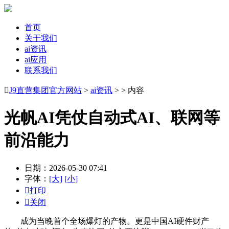
首页
关于我们
ai资讯
ai应用
联系我们

J9直营集团官方网站
>
ai资讯
> > 内容
光帆AI凭仗自动式AI、联网等
前沿能力
日期：2026-05-30 07:41
字体：
[大]
[小]

打印

关闭
成为当晚首个全场爆灯的产物。更是中国AI硬件财产