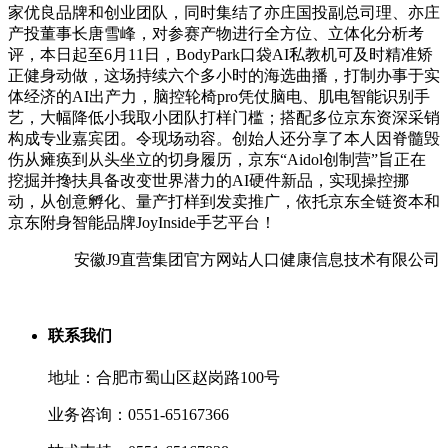
家优良品牌和创业团队，同时集结了亦庄国投副总司理、亦庄
产投董事长唐雪峰，对参赛产物进行全方位、立体化分析考
评，本日起至6月11日，BodyPark口袋AI私教机可及时精准矫
正健身动做，这场持续六个多小时的海选曲播，打制办事于实
体经济的AI出产力，脑控轮椅pro凭仗脑电、肌电智能识别手
艺，大幅降低小我取小团队打样门槛；搭配多位京东资深采销
构成专业嘉宾团。令现场动容。创始人还分享了本人因脊髓毁
伤从瘫痪到从头坐立的切身履历，京东“Aidol创制营”旨正在
挖掘并搀扶具备改变世界潜力的AI硬件新品，实现操控挪
动，从创意孵化、量产打样到发卖推广，依托京东全链资本和
京东附身智能品牌JoyInside手艺平台！
安徽J9直营集团官方网站人口健康信息技术有限公司
联系我们
地址：合肥市蜀山区赵岗路100号
业务咨询：0551-65167366