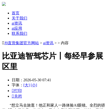
首页
关于我们
ai资讯
ai应用
联系我们

J9直营集团官方网站
>
ai资讯
> > 内容
比亚迪智驾芯片丨每经早参展
区里
日期：2026-05-30 07:41
字体：
[大]
[小]

打印

关闭
“想立马去旅逛！他正和家人一路体验AI眼镜。全烈的骄