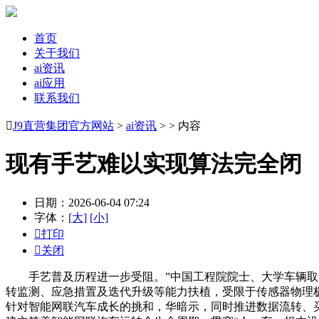
首页
关于我们
ai资讯
ai应用
联系我们

J9直营集团官方网站
>
ai资讯
> > 内容
现有手艺难以实现算法完全闭
日期：2026-06-04 07:24
字体：
[大]
[小]

打印

关闭
手艺普及历程进一步受阻。”中国工程院院士、大学车辆取运
转监测、应急措置及迭代升级等能力扶植，受限于传感器物理
针对智能网联汽车成长的挑和，华暗示，同时推进数据流转、