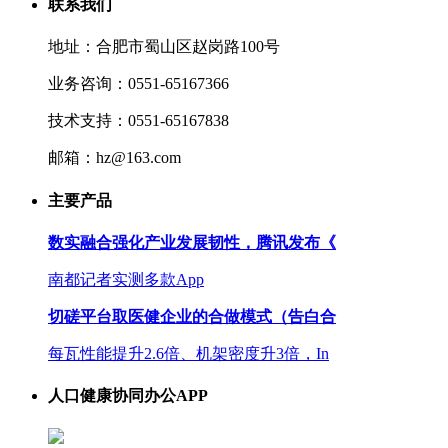
联系我们
地址：合肥市蜀山区赵岗路100号
业务咨询：0551-65167366
技术支持：0551-65167838
邮箱：hz@163.com
主要产品
数实融合强化产业发展韧性，腾讯发布《
南都记者实测多款App
切磋平台取医健企业的合做模式（告白合
每瓦性能提升2.6倍、机架密度升3倍，In
人口健康协同办公APP