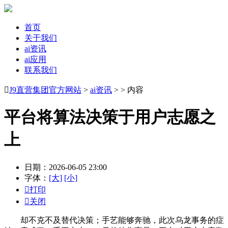
首页
关于我们
ai资讯
ai应用
联系我们

J9直营集团官方网站
>
ai资讯
> > 内容
平台将算法决策于用户志愿之
上
日期：2026-06-05 23:00
字体：
[大]
[小]

打印

关闭
却不克不及替代决策；手艺能够奔驰，此次乌龙事务的症