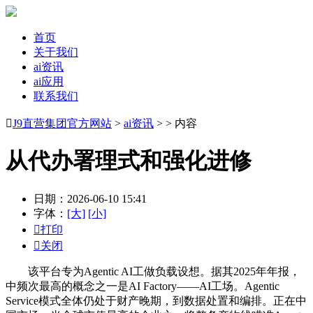
首页
关于我们
ai资讯
ai应用
联系我们

J9直营集团官方网站
>
ai资讯
> > 内容
从代办署理式和强化进修
日期：2026-06-10 15:41
字体：
[大]
[小]

打印

关闭
该平台专为Agentic AI工做负载设想。据其2025年年报，
中频次最高的概念之一是AI Factory——AI工场。Agentic
Service模式全体仍处于财产晚期，到数据处置和编排。正在中