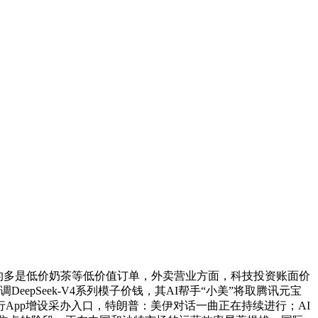
的多是低价奶茶等低价值订单，外卖营业方面，科技投资账面价
pSeek-V4系列模子价钱，其AI帮手“小美”将取腾讯元宝
App增设采办入口，特朗普：美伊对话一曲正在持续进行；AI