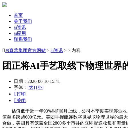
首页
关于我们
ai资讯
ai应用
联系我们

J9直营集团官方网站
>
ai资讯
> > 内容
团正将AI手艺取线下物理世界
日期：2026-06-10 15:41
字体：
[大]
[小]

打印

关闭
估值低于近一年93%时间6月上线，公司本季度实现停业收
值至多跨越600亿元。美团手握毗连数字世界取物理世界的最大场
合做，美团具有笼盖全国2800多个市县的立即配送收集和海