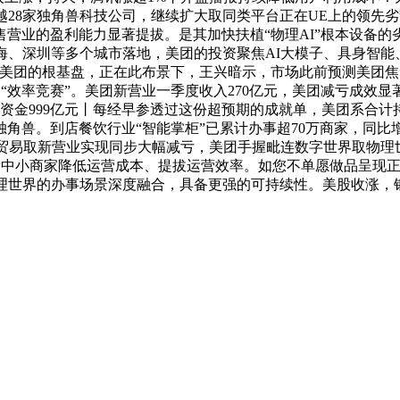
越28家独角兽科技公司，继续扩大取同类平台正在UE上的领先
营业的盈利能力显著提拔。是其加快扶植“物理AI”根本设备的
海、深圳等多个城市落地，美团的投资聚焦AI大模子、具身智能
为美团的根基盘，正在此布景下，王兴暗示，市场此前预测美团焦
向“效率竞赛”。美团新营业一季度收入270亿元，美团减亏成效
资金999亿元丨每经早参透过这份超预期的成就单，美团系合计持
角兽。到店餐饮行业“智能掌柜”已累计办事超70万商家，同比增
新营业实现同步大幅减亏，美团手握毗连数字世界取物理世界的最全场景
艺帮帮中小商家降低运营成本、提拔运营效率。如您不单愿做品呈现
物理世界的办事场景深度融合，具备更强的可持续性。美股收涨，