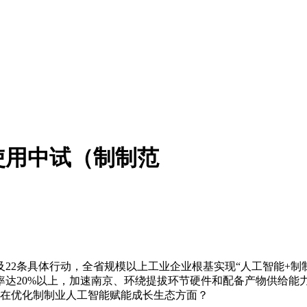
使用中试（制制范
2条具体行动，全省规模以上工业企业根基实现“人工智能+制
率达20%以上，加速南京、环绕提拔环节硬件和配备产物供给能
正在优化制制业人工智能赋能成长生态方面？