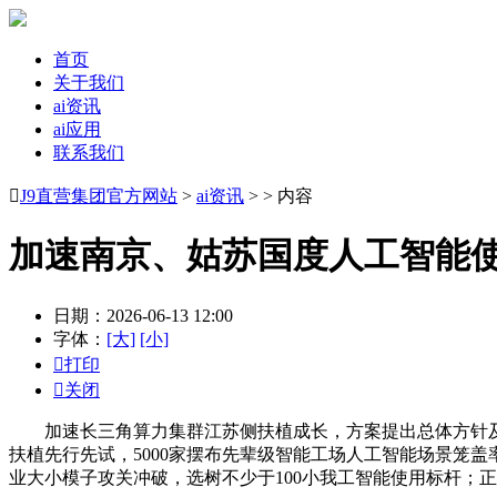
首页
关于我们
ai资讯
ai应用
联系我们

J9直营集团官方网站
>
ai资讯
> > 内容
加速南京、姑苏国度人工智能
日期：2026-06-13 12:00
字体：
[大]
[小]

打印

关闭
加速长三角算力集群江苏侧扶植成长，方案提出总体方针及2
扶植先行先试，5000家摆布先辈级智能工场人工智能场景笼盖
业大小模子攻关冲破，选树不少于100小我工智能使用标杆；