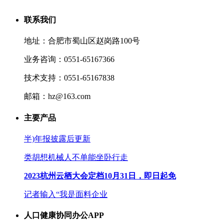
联系我们
地址：合肥市蜀山区赵岗路100号
业务咨询：0551-65167366
技术支持：0551-65167838
邮箱：hz@163.com
主要产品
半)年报披露后更新
类胡想机械人不单能坐卧行走
2023杭州云栖大会定档10月31日，即日起免
记者输入“我是面料企业
人口健康协同办公APP