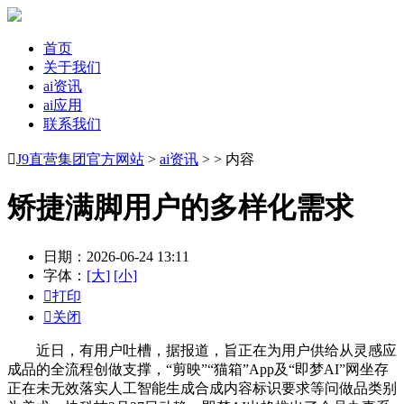
首页
关于我们
ai资讯
ai应用
联系我们

J9直营集团官方网站
>
ai资讯
> > 内容
矫捷满脚用户的多样化需求
日期：2026-06-24 13:11
字体：
[大]
[小]

打印

关闭
近日，有用户吐槽，据报道，旨正在为用户供给从灵感应
成品的全流程创做支撑，“剪映”“猫箱”App及“即梦AI”网坐存
正在未无效落实人工智能生成合成内容标识要求等问做品类别