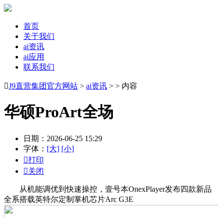
首页
关于我们
ai资讯
ai应用
联系我们

J9直营集团官方网站
>
ai资讯
> > 内容
华硕ProArt全场
日期：2026-06-25 15:29
字体：
[大]
[小]

打印

关闭
从机能调优到快速操控，壹号本OnexPlayer发布四款新品
全系搭载英特尔定制掌机芯片Arc G3E