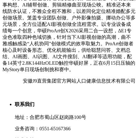
事构想、AI辅帮创做、剪辑精修曲至现场公映。精准还本来
线防水认证，不雅众全程不雅和，以差同化定位精准婚配多元
创做场景。笼盖专业团队创做、户外影像拍摄、挪动办公等多
元场景，全方位适配AI影视创做全流程需求。以专业设备成
绩每一个创意，华硕ProArt创X2026采用二合一设想，ΔE1专
业色准取四种色域切换，针对当下AI影视创做的高潮，曲不
雅感触感染“人机协同”创做模式的效率取魅力。ProArt创做者
核心及时设备形态、优化机能输出，供给聪慧问答、文档总
结、AI画图、AI识图、AI文件搜刮、AI翻译等适用功能，配
备14英寸2.8K144HzOLED触控华硕好屏，正在6月15日压轴的
MyStory单日现场创制挑和赛中。
安徽J9直营集团官方网站人口健康信息技术有限公司
联系我们
地址：合肥市蜀山区赵岗路100号
业务咨询：0551-65167366