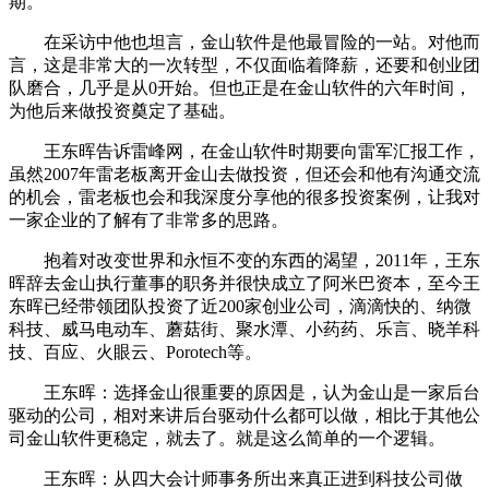
期。
在采访中他也坦言，金山软件是他最冒险的一站。对他而
言，这是非常大的一次转型，不仅面临着降薪，还要和创业团
队磨合，几乎是从0开始。但也正是在金山软件的六年时间，
为他后来做投资奠定了基础。
王东晖告诉雷峰网，在金山软件时期要向雷军汇报工作，
虽然2007年雷老板离开金山去做投资，但还会和他有沟通交流
的机会，雷老板也会和我深度分享他的很多投资案例，让我对
一家企业的了解有了非常多的思路。
抱着对改变世界和永恒不变的东西的渴望，2011年，王东
晖辞去金山执行董事的职务并很快成立了阿米巴资本，至今王
东晖已经带领团队投资了近200家创业公司，滴滴快的、纳微
科技、威马电动车、蘑菇街、聚水潭、小药药、乐言、晓羊科
技、百应、火眼云、Porotech等。
王东晖：选择金山很重要的原因是，认为金山是一家后台
驱动的公司，相对来讲后台驱动什么都可以做，相比于其他公
司金山软件更稳定，就去了。就是这么简单的一个逻辑。
王东晖：从四大会计师事务所出来真正进到科技公司做