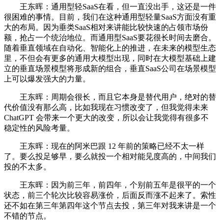
王东晖：通用型轻SaaS在看，但一直没出手，这还是一件
很困难的事情。目前，我们在这种通用型轻量SaaS方面没有重
大的布局。因为垂类SaaS相对来讲能比较快速的占领市场份
额，抢占一个统治地位。而通用型SaaS要花很长时间去磨合。
随着垂直领域在自动化、智能化上的推进，在未来的模型生态
里，不但会有更多的通用大模型出现，同时在大模型基础上建
立的垂直场景模型将形成新的组合，垂直SaaS公司在场景模型
上可以爆发强大的力量。
王东晖：周期会很长，而且它本身是替代用户，绝对的替
代价值没有那么高，比如我现在习惯改变了，但我觉得未来
ChatGPT 会带来一个更大的改变，所以会让我觉得有很多不
稳定性的风险考量。
王东晖：现在的阿米巴跟 12 年前的策略已经不太一样
了。要么投足够早，要么就投一个相对能见度高的，中间我们
投的不太多。
王东晖：因为前三年，前四年，个别前五年是很平的一个
状态，前三个轮次比较容易涨价，后面反而涨不起来了。索性
还不如在第三年第四年这个节点去投，第三年对我来讲是一个
不错的节点。