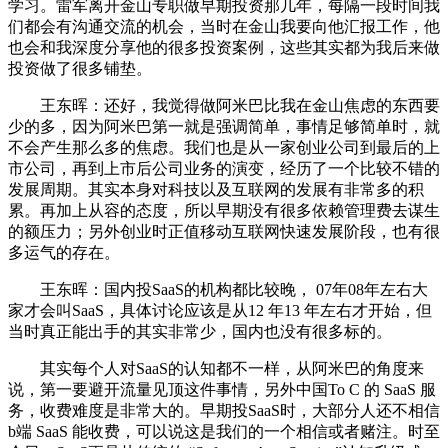
学习。雷军离开金山专职做早期投资那几年，每隔一段时间我
们都会有沟通交流的机会，当时在金山我要向他汇报工作，他
也会和我深度分享他的很多投资案例，这些其实都为我后来做
投资做了很多铺垫。
王东晖：还好，我觉得做阿米巴比我在金山焦虑的东西要
少的多，因为阿米巴第一就是强调简单，事情足够简单时，就
不会产生那么多的焦虑。我们也是从一家创业公司到最后的上
市公司，再到上市后公司业务的演变，经历了一个比较不错的
发展周期。其实本身对科技以及互联网的发展有非常多的积
累。再加上从容的态度，所以早期没有很多依赖管理费去谋生
的额压力；另外创业时正值移动互联网快速发展阶段，也有很
多运气的存在。
王东晖：国内投SaaS的机构都比较晚， 07年08年左右大
家才会叫SaaS，具体讨论应该是从12 年13 年左右才开始，但
当时真正能出手的其实非常少，国内也没有很多标的。
其实每个人对SaaS的认知都不一样，从阿米巴的角度来
说，第一要避开流量见顶这件事情，另外中国To C 的 SaaS 服
务，收费难度是非常大的。早期投SaaS时，大部分人还不相信
b端 SaaS 能收费，可以说这是我们的一个相信或者赌注。时至