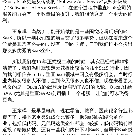
今日，SaaS更是从传统的 “Software As a Service”认知升级成
了“Software + AI As a Service”，在这个过程中垂直SaaS公司的
服务能力会有一个数量级的提升，我们相信这是一个更大的红
利。
王东晖：当然了，刚开始做的是一些围绕吃喝玩乐的轻
SaaS，所以一期我们投的项目交了很多学费，但现在看来这个
学费是非常有必要的，没有一期的学费，二期我们也不会投出
那么多优秀的SaaS企业。
所以我们在15 年正式投二期的时候，其实已经想得非常
清楚了，我们当时就锁定天花板比较高的几个SaaS 行业，因
为我们相信在To B，垂直SaaS领域中国会有很多机会。当时行
业内其实很多人不信，直到今天很多人也不信。现在来看更大
意义的是，Open AI的出现无疑启动了AGI的飞轮。Open AI 给
SAAS尤其是垂直SAAS公司插上一个翅膀，让他们可以飞得
更高。
王东晖：最早是电商，现在零售、教育、医药很多行业都
覆盖了，接下来垂类SaaS会比较多，像SaaS跟AI结合的企
业，包括低代码、无代码这类企业都会比较多，低代码我们最
近投了精鲲科技。还有一些我们内部不叫SaaS，但属于SaaS类