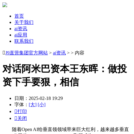
首页
关于我们
ai资讯
ai应用
联系我们

J9直营集团官方网站
>
ai资讯
> > 内容
对话阿米巴资本王东晖：做投
资下手要狠，相信
日期：2025-02-18 19:29
字体：
[大]
[小]

打印

关闭
随着Open AI给垂直领领域带来巨大红利，越来越多垂直