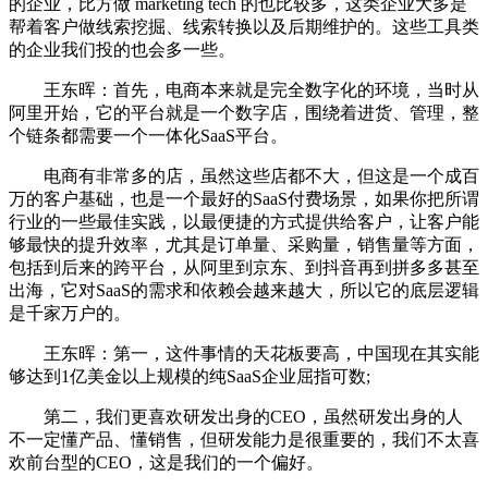
的企业，比方做 marketing tech 的也比较多，这类企业大多是
帮着客户做线索挖掘、线索转换以及后期维护的。这些工具类
的企业我们投的也会多一些。
王东晖：首先，电商本来就是完全数字化的环境，当时从
阿里开始，它的平台就是一个数字店，围绕着进货、管理，整
个链条都需要一个一体化SaaS平台。
电商有非常多的店，虽然这些店都不大，但这是一个成百
万的客户基础，也是一个最好的SaaS付费场景，如果你把所谓
行业的一些最佳实践，以最便捷的方式提供给客户，让客户能
够最快的提升效率，尤其是订单量、采购量，销售量等方面，
包括到后来的跨平台，从阿里到京东、到抖音再到拼多多甚至
出海，它对SaaS的需求和依赖会越来越大，所以它的底层逻辑
是千家万户的。
王东晖：第一，这件事情的天花板要高，中国现在其实能
够达到1亿美金以上规模的纯SaaS企业屈指可数;
第二，我们更喜欢研发出身的CEO，虽然研发出身的人
不一定懂产品、懂销售，但研发能力是很重要的，我们不太喜
欢前台型的CEO，这是我们的一个偏好。