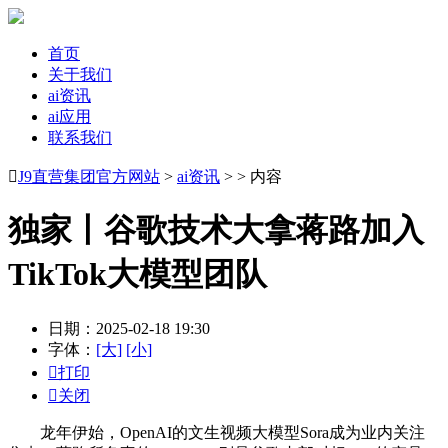
首页
关于我们
ai资讯
ai应用
联系我们

J9直营集团官方网站
>
ai资讯
> > 内容
独家丨谷歌技术大拿蒋路加入
TikTok大模型团队
日期：2025-02-18 19:30
字体：
[大]
[小]

打印

关闭
龙年伊始，OpenAI的文生视频大模型Sora成为业内关注