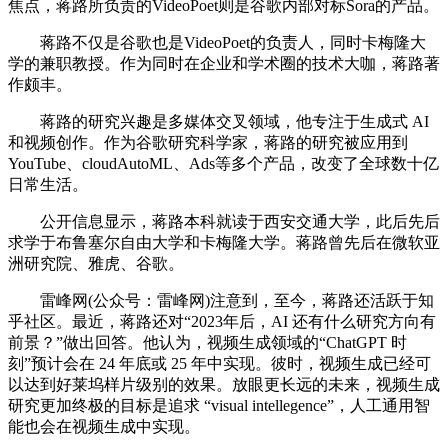
焦点，蒋路所负责的VideoPoet则是谷歌内部对标Sora的产品。
蒋路不仅是谷歌也是VideoPoet的负责人，同时卡梅隆大
学的兼职教授。作为同时在企业和学术圈的技术大咖，蒋路著
作颇丰。
蒋路的研究兴趣是多媒体交叉领域，他专注于生成式 AI
和视频创作。作为谷歌研究科学家，蒋路的研究被应用到
YouTube、cloudAutoML、Ads等多个产品，改变了全球数十亿
日常生活。
公开信息显示，蒋路本科就读于西安交通大学，此后先后
求学于布鲁塞尔自由大学和卡梅隆大学。蒋路曾先后在微软亚
洲研究院、雅虎、谷歌。
雷峰网(公众号：雷峰网)注意到，至今，蒋路还活跃于知
乎社区。最近，蒋路还对“2023年后，AI 还有什么研究方向有
前景？”做出回答。他认为，视频生成领域的“ChatGPT 时
刻”预计会在 24 年底或 25 年中实现。彼时，视频生成已经可
以达到好莱坞样片级别的效果。放眼更长远的未来，视频生成
研究更加终极的目标是追求 “visual intellegence”，人工通用智
能也会在视频生成中实现。