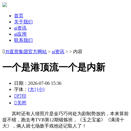
首页
关于我们
ai资讯
ai应用
联系我们

J9直营集团官方网站
>
ai资讯
> > 内容
一个是港顶流一个是内新
日期：2026-07-06 15:36
字体：
[大]
[小]

打印

关闭
其时还有人猜照片是金巧巧何处为剧制势放的，本来算前
提不错，跑去考TVB第12期锻炼班，《玉之宝鉴》《满清十
大》，俩人就七场敌手戏他还记取人了！