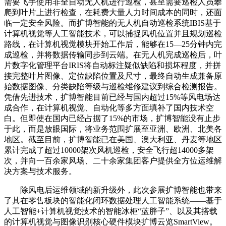
需要飞手使用非全自动无人机进行巡检，甚至需要巡检人员攀
爬到叶片上进行检查，在耗费大量人力时间成本的同时，还面
临一定安全风险。而扩博智能的无人机自动巡检系统IBIS基于
计算机视觉等人工智能技术，可以捕捉风机位置并且规划巡检
路线，在计算机视觉模块开始工作后，能够在15—25分钟内完
成巡检，并将数据传输同步到云端。在无人机完成巡检后，叶
片数字化管理平台IRIS将自动标注疑似缺陷和损坏程度，并拼
接完整叶片图像、定位缺陷位置及尺寸，最终自动生成兼备原
始数据图像、分类缺陷等级与巡检维修建议到综合检测报告。
凭借先进技术，扩博智能目前已经与国内超过15%等风电场达
成合作，在计算机视觉、自动化等多方面填补了国内技术空
白。但即使在国内已经占据了15%的市场，扩博智能没有止步
于此，而是放眼国际，将业务范围扩展至亚洲、欧洲、北美各
地区。截至目前，扩博智能已在美国、澳大利亚、丹麦等地区
累计完成了超过10000架次风机巡检，安全飞行超14000多架
次，并向一百余家风场、二十余家集团客户提供全方位运维解
决方案与技术服务。
除风电后运维领域的新升级外，此次参展扩博智能也带来
了其在零售板块的智能化闭环数据处理人工智能系统——基于
人工智能+计算机视觉技术的智能冰柜“蓝胖子”、以及其搭载
的计算机视觉与图像识别核心硬件模块扩博云览SmartView。