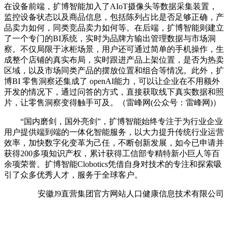
在设备前端，扩博智能加入了AIoT摄像头等数据采集装置，
监控设备状态以及商品信息，包括陈列占比是否足够正确，产
品卖力如何，同类竞品卖力如何等。在后端，扩博智能则建立
了一个专门的BI系统，实时为品牌方输出管理数据与市场洞
察。不仅局限于冰柜场景，用户还可通过简单的手机操作，生
成整个店铺的真实布局，实时跟进产品上架位置，是否为热卖
区域，以及市场同类产品的摆放位置和组合等情况。此外，扩
博BI 零售洞察还集成了 openAI能力，可以让企业在不用额外
开发的情况下，通过问答的方式，直接获取线下真实数据和照
片，让零售洞察变得触手可及。（雷峰网(公众号：雷峰网)）
“国内磨剑，国外亮剑”，扩博智能始终专注于为行业企业
用户提供端到端的一体化智能服务，以大力提升传统行业运营
效率，加快数字化变革为己任，不断创新发展，如今已申请并
获得200多项知识产权，累计获得工信部专精特新小巨人等百
余项荣誉。扩博智能Clobotics凭借自身对技术的专注和探索吸
引了众多优秀人才，服务于全球客户。
安徽J9直营集团官方网站人口健康信息技术有限公司