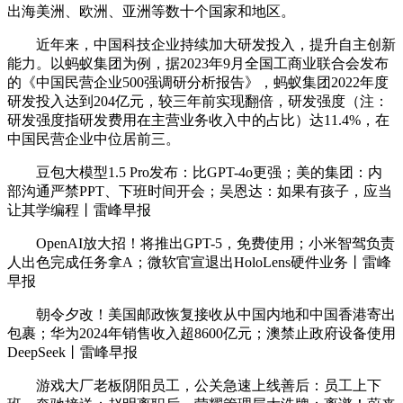
出海美洲、欧洲、亚洲等数十个国家和地区。
近年来，中国科技企业持续加大研发投入，提升自主创新
能力。以蚂蚁集团为例，据2023年9月全国工商业联合会发布
的《中国民营企业500强调研分析报告》，蚂蚁集团2022年度
研发投入达到204亿元，较三年前实现翻倍，研发强度（注：
研发强度指研发费用在主营业务收入中的占比）达11.4%，在
中国民营企业中位居前三。
豆包大模型1.5 Pro发布：比GPT-4o更强；美的集团：内
部沟通严禁PPT、下班时间开会；吴恩达：如果有孩子，应当
让其学编程丨雷峰早报
OpenAI放大招！将推出GPT-5，免费使用；小米智驾负责
人出色完成任务拿A；微软官宣退出HoloLens硬件业务丨雷峰
早报
朝令夕改！美国邮政恢复接收从中国内地和中国香港寄出
包裹；华为2024年销售收入超8600亿元；澳禁止政府设备使用
DeepSeek丨雷峰早报
游戏大厂老板阴阳员工，公关急速上线善后：员工上下