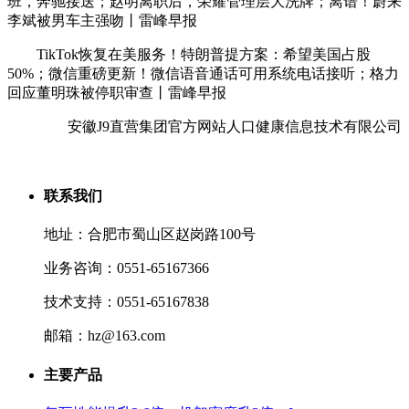
班，奔驰接送；赵明离职后，荣耀管理层大洗牌；离谱！蔚来
李斌被男车主强吻丨雷峰早报
TikTok恢复在美服务！特朗普提方案：希望美国占股
50%；微信重磅更新！微信语音通话可用系统电话接听；格力
回应董明珠被停职审查丨雷峰早报
安徽J9直营集团官方网站人口健康信息技术有限公司
联系我们
地址：合肥市蜀山区赵岗路100号
业务咨询：0551-65167366
技术支持：0551-65167838
邮箱：hz@163.com
主要产品