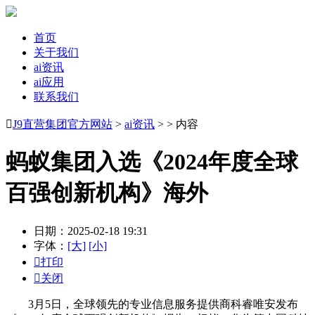
首页
关于我们
ai资讯
ai应用
联系我们

J9直营集团官方网站
>
ai资讯
> > 内容
蚂蚁集团入选《2024年度全球
百强创新机构》海外
日期：2025-02-18 19:31
字体：
[大]
[小]

打印

关闭
3月5日，全球领先的专业信息服务提供商科睿唯安发布