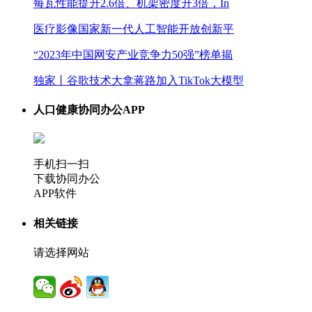
每瓦性能提升2.6倍、机架密度升3倍，In
医疗影像国家新一代人工智能开放创新平
“2023年中国网安产业竞争力50强”榜单揭
独家丨谷歌技术大拿蒋路加入TikTok大模型
人口健康协同办公APP
手机扫一扫
下载协同办公
APP软件
相关链接
请选择网站