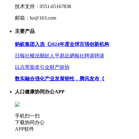
技术支持：0551-65167838
邮箱：hz@163.com
主要产品
蚂蚁集团入选《2024年度全球百强创新机构
日報社概況關於人平易近網報社聘请聘请
以点带面牵引全财产链协
数实融合强化产业发展韧性，腾讯发布《
人口健康协同办公APP
手机扫一扫
下载协同办公
APP软件