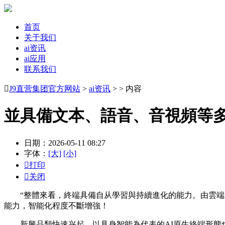
首页
关于我们
ai资讯
ai应用
联系我们

J9直营集团官方网站
>
ai资讯
> > 内容
並具備文本、語音、音視頻等
日期：2026-05-11 08:27
字体：
[大]
[小]

打印

关闭
“整體來看，終端具備自从學習與持續進化的能力。由雲端承
能力，智能化程度不斷增強！
新興品類快速兴起，以具身智能為代表的AI原生終端形態也