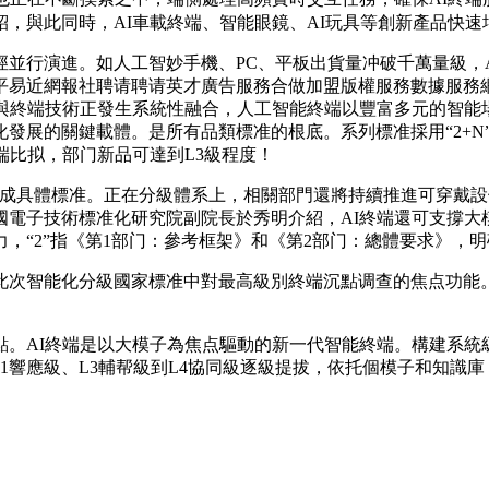
，與此同時，AI車載終端、智能眼鏡、AI玩具等創新產品快速
行演進。如人工智妙手機、PC、平板出貨量冲破千萬量級，A
平易近網報社聘请聘请英才廣告服務合做加盟版權服務數據服務
與終端技術正發生系統性融合，人工智能終端以豐富多元的智能場
系化發展的關鍵載體。是所有品類標准的根底。系列標准採用“2+
統終端比拟，部门新品可達到L3級程度！
具體標准。正在分級體系上，相關部門還將持續推進可穿戴設
國電子技術標准化研究院副院長於秀明介紹，AI終端還可支撐大
，“2”指《第1部门：參考框架》和《第2部门：總體要求》，
次智能化分級國家標准中對最高級別終端沉點调查的焦点功能。
AI終端是以大模子為焦点驅動的新一代智能終端。構建系統級
L1響應級、L3輔帮級到L4協同級逐級提拔，依托個模子和知識