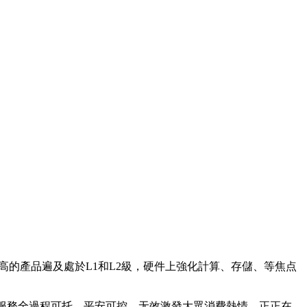
的產品遍及處於L1和L2級，硬件上強化計算、存儲、等焦点
服務全過程可托、平安可控。无效激發大眾消費熱情，正正在