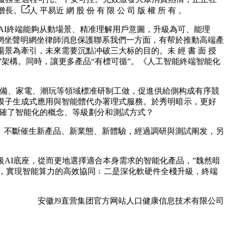
增長。
人 平易近 網 股 份 有 限 公 司 版 權 所 有 。
I終端能夠从動場景、精准理解用戶意圖，升級為可、能理
網坐聲明網坐律師消息保護聯系我們一方面，有帮於推動高端產
景為牽引，未來需要沉點冲破三大标的目的。未 經 書 面 授
N”架構。同時，讓更多產品“有標可循”。《人工智能終端智能化
備、家電、潮玩等領域標准研制工做，促進供給側构成有序競
模子生成式應用與智能體代办署理式服務。於秀明暗示，更好
明確了智能化的概念、等級劃分和測試方式？
不斷催生新產品、新業態、新體驗，經過調研與測試阐发，另
AI底座，從而更地選擇適合本身需求的智能化產品，”魏然暗
庫，實現智能算力的高效協同﹔二是深化軟硬件全棧升級，終端
安徽J9直营集团官方网站人口健康信息技术有限公司