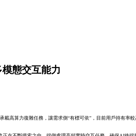
多模態交互能力
載高算力復雜任務，讓需求側“有標可依”，目前用戶持有率較高
正在不斷摸索之中，端側處理高頻實時交互任務，確保AI終端