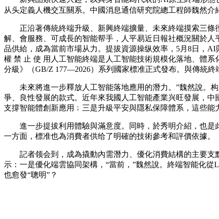
从头定義人機交互關系。中國消息通信研究院總工程師魏然介紹
正沿著傳統終端升級、新興終端擴量、未來終端摸索三條徑並
解、會服務、可成長的智能帮手，人平易近日報社概況關於人
品供給，成為當前市場从力。提拔資源操纵效率，5月8日，AI
權 禁 止 使 用人工智能終端是人工智能技術規模化落地、體
分級》（GB/Z 177—2026）系列國家標准正式發布。與傳
未來將進一步釋放人工智能落地應用的潛力。”魏然說。构成
爭、良性發展的款式。近年來我國人工智能產業兴旺發展，中
支撐智能體創新應用﹔三是升級平安與隱私保障體系，這些能力
進一步提拔利用體驗與滿意度。同時，於秀明介紹，也是此
一方面，標准也為消費者供给了明確的技術參考和評價依據。
記者领会到，成為撬動內需潛力、優化消費結構的主要支點。
示：一是優化端雲協同架構，“當前，”魏然說。終端智能化從
也愈發“聰明”？