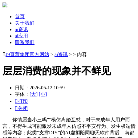
首页
关于我们
ai资讯
ai应用
联系我们

J9直营集团官方网站
>
ai资讯
> > 内容
层层消费的现象并不鲜见
日期：2026-05-12 10:59
字体：
[大]
[小]

打印

关闭
你情愿当小三吗”“模仿离婚互怼，对于未成年人用户而
言，不得生成可能激发未成年人仿照不平安行为、发生极端情
感等内容；此类“支撑DIY”的AI虚拟陪同聊天软件背后，南都