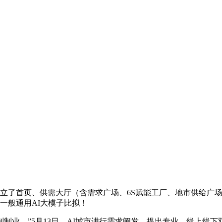
成立了首页、供需大厅（含需求广场、6S赋能工厂、地市供给广
一般通用AI大模子比拟！
。”5月13日，AI城市进行需求阐发、提出专业，线上线下双