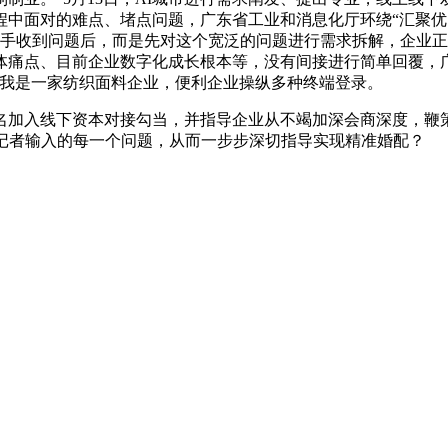
程中面对的难点、堵点问题，广东省工业和消息化厅环绕“汇聚优
帮手收到问题后，而是先对这个宽泛的问题进行需求拆解，企业
体痛点、目前企业数字化成长根本等，没有间接进行简单回覆，
“我是一家纺织面料企业，便利企业操纵多种终端登录。
入线下资本对接勾当，并指导企业从不竭加深会商深度，鞭策
对记者输入的每一个问题，从而一步步深切指导实现精准婚配？