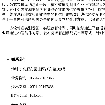
版，为充实操纵消息化手段，精准破解制制业企业正在赋能过
针，有什么方案和案例？有哪些企业能够供给办事？”AI问答
事。并连系行业数智化转型中的具体问题指导用户供给更多具
基于平台内可供给相关办事的优良资本的处理方案。记者输入
多轮对话实测发觉，实现数智转型，同时能够通过平台报名加
业可通过AI智能体对话、发布需求智能婚配资本等形式，针
联系我们
地址：合肥市蜀山区赵岗路100号
业务咨询：0551-65167366
技术支持：0551-65167838
邮箱：hz@163.com