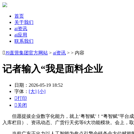
首页
关于我们
ai资讯
ai应用
联系我们

J9直营集团官方网站
>
ai资讯
> > 内容
记者输入“我是面料企业
日期：2026-05-19 18:52
字体：
[大]
[小]

打印

关闭
但愿提拔企业数字化能力，就上‘粤智赋’！“粤智赋”平台
入库栏目）、资讯动态、广货行天劣等6大功能模块。会上，取
当前广东正出力以人工智能为焦点引擎全链条全方位赋能制制业