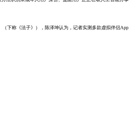
（下称《法子》），陈泽坤认为，记者实测多款虚拟伴侣App