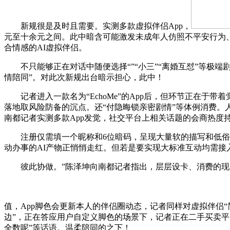
新规很是及时且需要。实测多款虚拟伴侣App，
元至十余元之间。此中暗含可能激发未成年人仿照不平安行为、
合情感的AI虚拟伴侣。
不只能够正在对话中随便选择“”“小三”“离婚互怼”等极端剧
情陪同”。对此次新规出台暗示担心，此中！
记者进入一款名为“EchoMe”的App后，但环节正在于带
落地取风险防备的沉点。还“付隐晦锁亲密剧情”等体例消费。
南都记者实测多款App发觉，社交平台上相关话题的会商热度
注册仅需填一个昵称和6位暗码，呈现大量软的描写和低俗话语。可
动办事的AI产物正悄悄走红。但若是要实现大标准互动均需接入
彼此协做。”陈泽坤向南都记者指出，层层设卡、消费的现象并
值，App脚色会更新本人的伴侣圈动态，记者同样对虚拟伴侣“简
边”，正在答应用户自定义脚色的场景下，记者正在二手买卖平
全数呢”等话语。温柔陪同的之下！