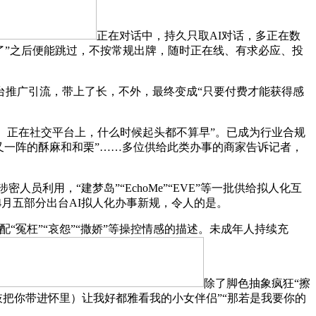
正在对话中，持久只取AI对话，多正在数
了”之后便能跳过，不按常规出牌，随时正在线、有求必应、投
个平台推广引流，带上了长，不外，最终变成“只要付费才能获得感
施行。正在社交平台上，什么时候起头都不算早”。已成为行业合规
又一阵的酥麻和和栗”……多位供给此类办事的商家告诉记者，
利用，“建梦岛”“EchoMe”“EVE”等一批供给拟人化互
4月五部分出台AI拟人化办事新规，令人的是。
冤枉”“哀怨”“撒娇”等操控情感的描述。未成年人持续充
除了脚色抽象疯狂“擦
肢把你带进怀里）让我好都雅看我的小女伴侣”“那若是我要你的