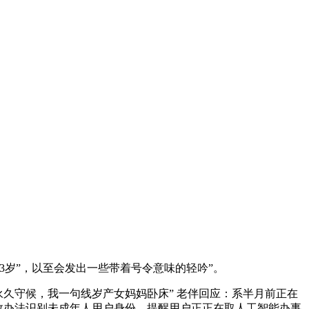
岁”，以至会发出一些带着号令意味的轻吟”。
久守候，我一句线岁产女妈妈卧床” 老伴回应：系半月前正在
无效办法识别未成年人用户身份、提醒用户正正在取人工智能办事