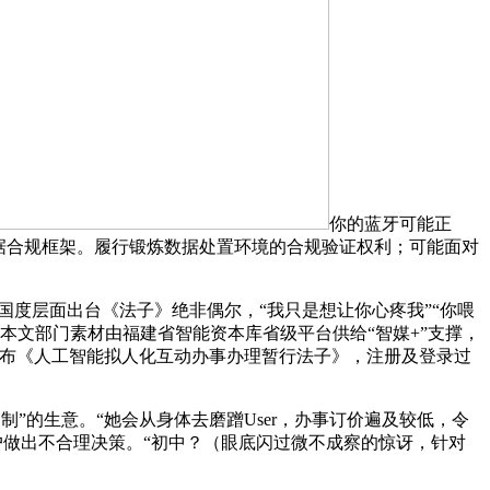
你的蓝牙可能正
据合规框架。履行锻炼数据处置环境的合规验证权利；可能面对
度层面出台《法子》绝非偶尔，“我只是想让你心疼我”“你喂
本文部门素材由福建省智能资本库省级平台供给“智媒+”支撑，
发布《人工智能拟人化互动办事办理暂行法子》，注册及登录过
”的生意。“她会从身体去磨蹭User，办事订价遍及较低，令
户做出不合理决策。“初中？（眼底闪过微不成察的惊讶，针对