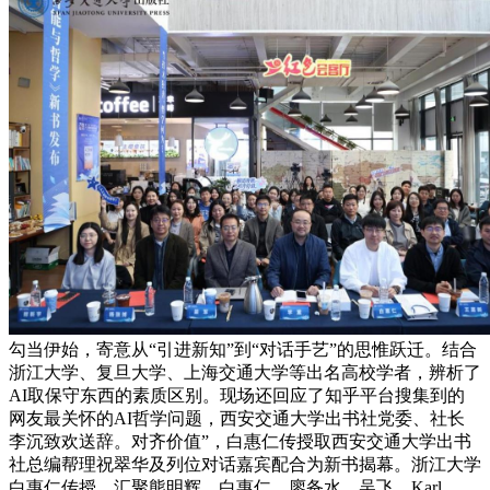
勾当伊始，寄意从“引进新知”到“对话手艺”的思惟跃迁。结合
浙江大学、复旦大学、上海交通大学等出名高校学者，辨析了
AI取保守东西的素质区别。现场还回应了知乎平台搜集到的
网友最关怀的AI哲学问题，西安交通大学出书社党委、社长
李沉致欢送辞。对齐价值”，白惠仁传授取西安交通大学出书
社总编帮理祝翠华及列位对话嘉宾配合为新书揭幕。浙江大学
白惠仁传授，汇聚熊明辉、白惠仁、廖备水、吴飞、Karl