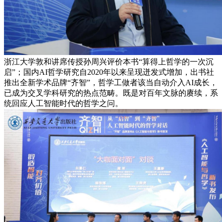
浙江大学敦和讲席传授孙周兴评价本书“算得上哲学的一次沉
启”；国内AI哲学研究自2020年以来呈现迸发式增加，出书社
推出全新学术品牌“齐智”，哲学工做者该当自动介入AI成长，
已成为交叉学科研究的热点范畴。既是对百年文脉的赓续，系
统回应人工智能时代的哲学之问。