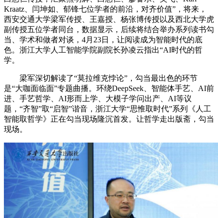
Kraatz、闫坤如、郁锋七位学者的前沿，对齐价值”，将来，
西安交通大学梁军传授、王嘉授、杨张博传授以及西北大学虎
副传授五位学者同台，数据显示，后续将结合举办系列读书勾
当、学术和做者对谈，4月23日，让阅读成为智能时代的底
色。浙江大学人工智能学院副院长孙凌云指出“AI时代的哲
学。
梁军深切解读了“莫拉维克悖论”，勾当最出色的环节
是“大咖面临面”专题曲播。环绕DeepSeek、智能体手艺、AI前
进、手艺哲学、AI形而上学、大模子学问出产、AI等议
题，“齐智”取“启智”谐音，浙江大学“思惟取时代”系列《人工
智能取哲学》正在勾当现场隆沉首发。让哲学走出版斋，勾当
现场。