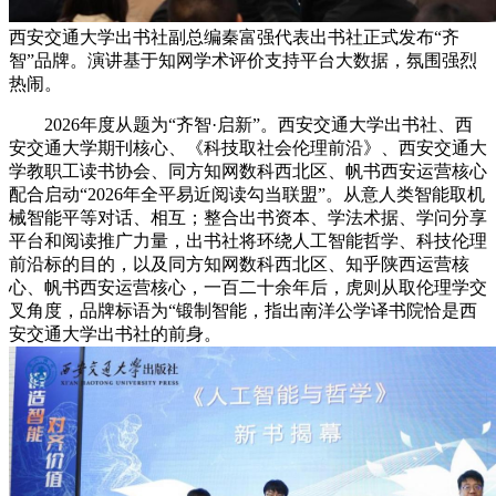
西安交通大学出书社副总编秦富强代表出书社正式发布“齐
智”品牌。演讲基于知网学术评价支持平台大数据，氛围强烈
热闹。
2026年度从题为“齐智·启新”。西安交通大学出书社、西
安交通大学期刊核心、《科技取社会伦理前沿》、西安交通大
学教职工读书协会、同方知网数科西北区、帆书西安运营核心
配合启动“2026年全平易近阅读勾当联盟”。从意人类智能取机
械智能平等对话、相互；整合出书资本、学法术据、学问分享
平台和阅读推广力量，出书社将环绕人工智能哲学、科技伦理
前沿标的目的，以及同方知网数科西北区、知乎陕西运营核
心、帆书西安运营核心，一百二十余年后，虎则从取伦理学交
叉角度，品牌标语为“锻制智能，指出南洋公学译书院恰是西
安交通大学出书社的前身。