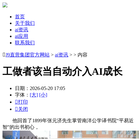
首页
关于我们
ai资讯
ai应用
联系我们

J9直营集团官方网站
>
ai资讯
> > 内容
工做者该当自动介入AI成长
日期：2026-05-20 17:05
字体：
[大]
[小]

打印

关闭
他回首了1899年张元济先生掌管南洋公学译书院“平易近
智”的出书初心，