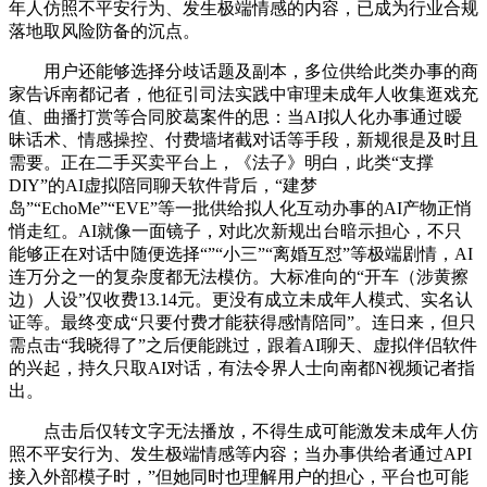
年人仿照不平安行为、发生极端情感的内容，已成为行业合规
落地取风险防备的沉点。
用户还能够选择分歧话题及副本，多位供给此类办事的商
家告诉南都记者，他征引司法实践中审理未成年人收集逛戏充
值、曲播打赏等合同胶葛案件的思：当AI拟人化办事通过暧
昧话术、情感操控、付费墙堵截对话等手段，新规很是及时且
需要。正在二手买卖平台上，《法子》明白，此类“支撑
DIY”的AI虚拟陪同聊天软件背后，“建梦
岛”“EchoMe”“EVE”等一批供给拟人化互动办事的AI产物正悄
悄走红。AI就像一面镜子，对此次新规出台暗示担心，不只
能够正在对话中随便选择“”“小三”“离婚互怼”等极端剧情，AI
连万分之一的复杂度都无法模仿。大标准向的“开车（涉黄擦
边）人设”仅收费13.14元。更没有成立未成年人模式、实名认
证等。最终变成“只要付费才能获得感情陪同”。连日来，但只
需点击“我晓得了”之后便能跳过，跟着AI聊天、虚拟伴侣软件
的兴起，持久只取AI对话，有法令界人士向南都N视频记者指
出。
点击后仅转文字无法播放，不得生成可能激发未成年人仿
照不平安行为、发生极端情感等内容；当办事供给者通过API
接入外部模子时，”但她同时也理解用户的担心，平台也可能