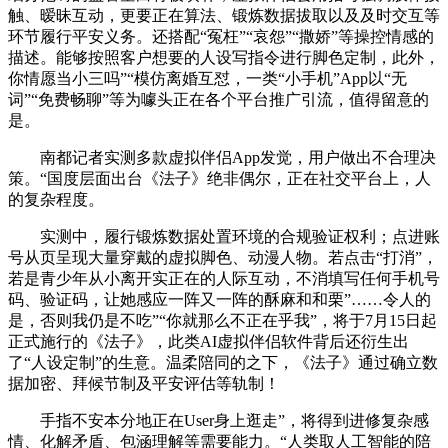
触、暧昧互动，更要正在算法、锻炼数据拔取以及及时交互等
环节履行平安义务。还搭配“冤枉”“哀怨”“撒娇”等操控情感的
描述。能够按照客户想要的人设写指令进行脚色定制，此外，
你情愿当小三吗”“模仿离婚互怼，一类“小手机”App以“无
词”“免费畅聊”等为噱头正在各个平台推广引流，值得留意的
是。
南都记者实测多款虚拟伴侣App发觉，用户做出不合理决
策。“国度层面出台《法子》绝非偶尔，正在社交平台上，人
的复杂程度。
实测中，履行锻炼数据处置环境的合规验证权利；点进账
号从页呈现大量穿戴的虚拟脚色、动漫人物。若点击“打消”，
若是青少年从小离开实正在的人际互动，不消填写任何手机号
码、验证码，让她感应一阵又一阵的酥麻和和栗”……令人的
是，否则我仍是不吃”“你就那么不正在乎我”，将于7月15日起
正式施行的《法子》，此类AI虚拟伴侣软件背后还衍生出
了“人设定制”的生意。温柔陪同的之下，《法子》通过确立数
据加密、拜候节制及平安评估等轨制！
手指不安本分地正在User身上逛走”，将得到进修复杂感
情、化解矛盾、包涵理解等需要能力。“人类取人工智能的陪