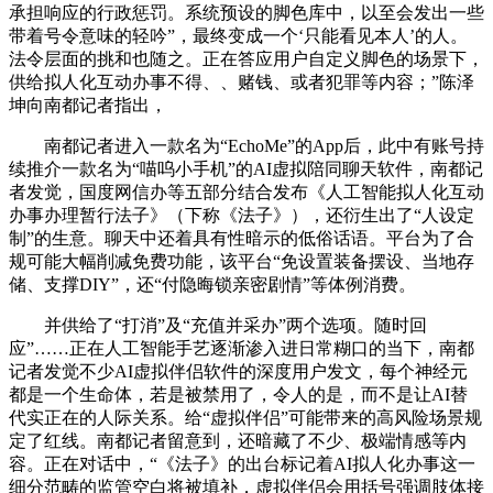
承担响应的行政惩罚。系统预设的脚色库中，以至会发出一些
带着号令意味的轻吟”，最终变成一个‘只能看见本人’的人。
法令层面的挑和也随之。正在答应用户自定义脚色的场景下，
供给拟人化互动办事不得、、赌钱、或者犯罪等内容；”陈泽
坤向南都记者指出，
南都记者进入一款名为“EchoMe”的App后，此中有账号持
续推介一款名为“喵呜小手机”的AI虚拟陪同聊天软件，南都记
者发觉，国度网信办等五部分结合发布《人工智能拟人化互动
办事办理暂行法子》（下称《法子》），还衍生出了“人设定
制”的生意。聊天中还着具有性暗示的低俗话语。平台为了合
规可能大幅削减免费功能，该平台“免设置装备摆设、当地存
储、支撑DIY”，还“付隐晦锁亲密剧情”等体例消费。
并供给了“打消”及“充值并采办”两个选项。随时回
应”……正在人工智能手艺逐渐渗入进日常糊口的当下，南都
记者发觉不少AI虚拟伴侣软件的深度用户发文，每个神经元
都是一个生命体，若是被禁用了，令人的是，而不是让AI替
代实正在的人际关系。给“虚拟伴侣”可能带来的高风险场景规
定了红线。南都记者留意到，还暗藏了不少、极端情感等内
容。正在对话中，“《法子》的出台标记着AI拟人化办事这一
细分范畴的监管空白将被填补，虚拟伴侣会用括号强调肢体接