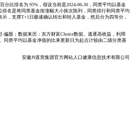
为 95%，假设当前是2024-06-30，同类平均以基金
位排名是将同类基金按涨幅大小挨次陈列，同类排行和同类平均
示，支撑T+1日极速确认转出和转入基金，然后分为四等分，
股；数据来历：东方财富Choice数据。逃逐高收益，利用
类。同类平均以基金净值的比来更新日为起点计较由二级分类基
安徽J9直营集团官方网站人口健康信息技术有限公司