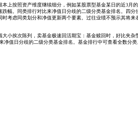
照资产维度继续细分，例如某股票型基金某日的近3月的百分比排名
涨跌幅。同类排行对比来净值日分歧的二级分类基金排名。四分
同时考虑同类划分和净值更新两个要素。过往业绩不预示其将来表
挨次陈列，卖基金极速回活期宝：基金赎回时，好比夹杂型-偏
比来净值日分歧的二级分类基金排名。基金排行中可查看全数分